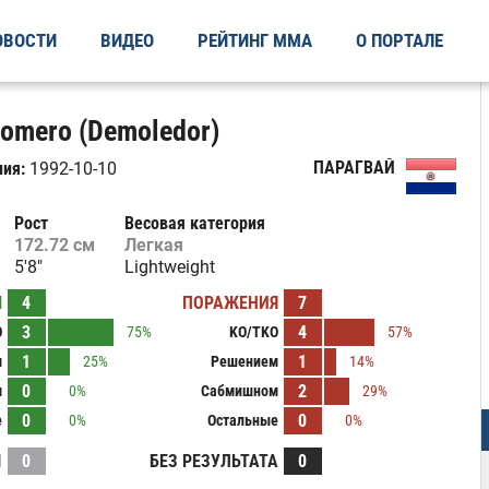
ОВОСТИ
ВИДЕО
РЕЙТИНГ ММА
О ПОРТАЛЕ
omero (Demoledor)
ПАРАГВАЙ
ия:
1992-10-10
Рост
Весовая категория
172.72 см
Легкая
5'8"
Lightweight
Ы
4
ПОРАЖЕНИЯ
7
3
4
O
75%
KO/TKO
57%
1
1
м
25%
Решением
14%
0
2
м
0%
Сабмишном
29%
0
0
е
0%
Остальные
0%
И
0
БЕЗ РЕЗУЛЬТАТА
0