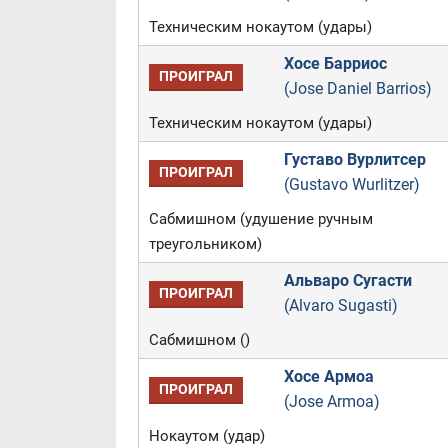
Техническим нокаутом (удары)
Хосе Барриос
ПРОИГРАЛ
(Jose Daniel Barrios)
Техническим нокаутом (удары)
Густаво Вурлитсер
ПРОИГРАЛ
(Gustavo Wurlitzer)
Сабмишном (удушение ручным
треугольником)
Альваро Сугасти
ПРОИГРАЛ
(Alvaro Sugasti)
Сабмишном ()
Хосе Армоа
ПРОИГРАЛ
(Jose Armoa)
Нокаутом (удар)