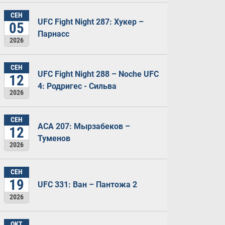
СЕН
UFC Fight Night 287: Хукер –
05
Парнасс
2026
СЕН
UFC Fight Night 288 – Noche UFC
12
4: Родригес - Сильва
2026
СЕН
ACA 207: Мырзабеков –
12
Туменов
2026
СЕН
19
UFC 331: Ван – Пантожа 2
2026
ОКТ