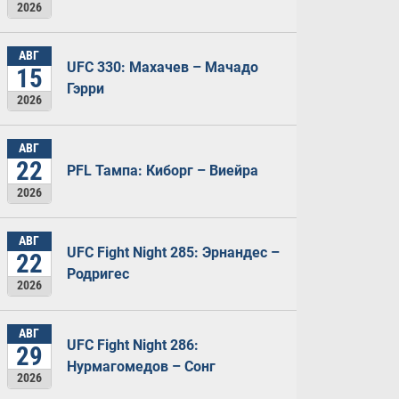
2026
АВГ
UFC 330: Махачев – Мачадо
15
Гэрри
2026
АВГ
22
PFL Тампа: Киборг – Виейра
2026
АВГ
UFC Fight Night 285: Эрнандес –
22
Родригес
2026
АВГ
UFC Fight Night 286:
29
Нурмагомедов – Сонг
2026