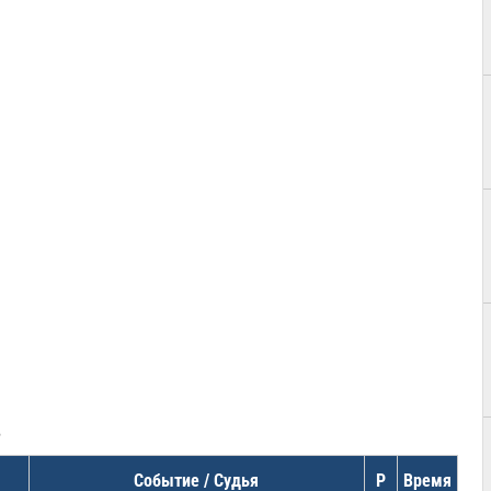
в
Событие / Судья
Р
Время