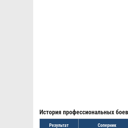
История профессиональных бое
Результат
Соперник