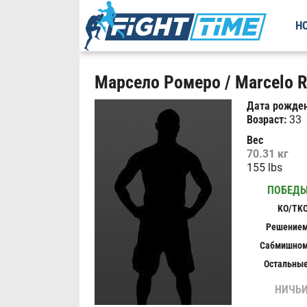
Н
Марсело Ромеро / Marcelo R
Дата рожден
Возраст:
33
Вес
70.31 кг
155 lbs
ПОБЕД
KO/TK
Решение
Сабмишно
Остальны
НИЧЬ