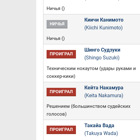
Ничья ()
Киичи Канимото
НИЧЬЯ
(Kiichi Kunimoto)
Ничья ()
Шинго Судзуки
ПРОИГРАЛ
(Shingo Suzuki)
Техническим нокаутом (удары руками и
соккер-кики)
Кейта Накамура
ПРОИГРАЛ
(Keita Nakamura)
Решением (большинством судейских
голосов)
Такайа Вада
ПРОИГРАЛ
(Takuya Wada)