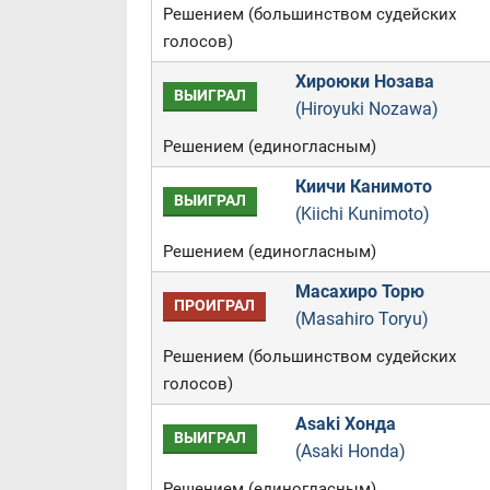
Решением (большинством судейских
голосов)
Хироюки Нозава
ВЫИГРАЛ
(Hiroyuki Nozawa)
Решением (единогласным)
Киичи Канимото
ВЫИГРАЛ
(Kiichi Kunimoto)
Решением (единогласным)
Масахиро Торю
ПРОИГРАЛ
(Masahiro Toryu)
Решением (большинством судейских
голосов)
Asaki Хонда
ВЫИГРАЛ
(Asaki Honda)
Решением (единогласным)