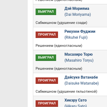
Дэй Морияма
ВЫИГРАЛ
(Dai Moriyama)
Сабмишном (удушение сзади)
Рикухеи Фуджии
ПРОИГРАЛ
(Rikuhei Fujii)
Решением (единогласным)
Масахиро Торю
ВЫИГРАЛ
(Masahiro Toryu)
Решением (единогласным)
Дайсуке Ватанабе
ПРОИГРАЛ
(Daisuke Watanabe)
Сабмишном (удушение гильотиной)
Хикэру Сато
ПРОИГРАЛ
(Hikaru Sato)