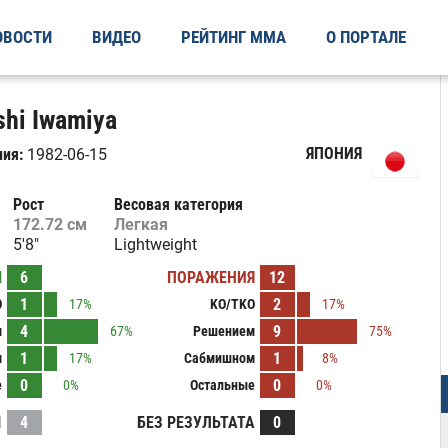
ОВОСТИ
ВИДЕО
РЕЙТИНГ ММА
О ПОРТАЛЕ
hi Iwamiya
ЯПОНИЯ
ия:
1982-06-15
Рост
Весовая категория
172.72 см
Легкая
5'8"
Lightweight
Ы
6
ПОРАЖЕНИЯ
12
1
2
O
17%
KO/TKO
17%
4
9
м
67%
Решением
75%
1
1
м
17%
Сабмишном
8%
0
0
е
0%
Остальные
0%
И
4
БЕЗ РЕЗУЛЬТАТА
0