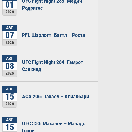
UFC Fight Night 283: Медич –
01
Родригес
2026
АВГ
07
PFL Шарлотт: Баттл – Роста
2026
АВГ
UFC Fight Night 284: Гамрот –
08
Салкилд
2026
АВГ
15
ACA 206: Вахаев – Алиакбари
2026
АВГ
UFC 330: Махачев – Мачадо
15
Гэрри