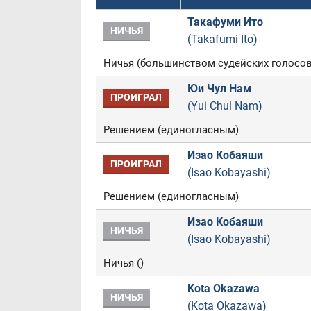
Такафуми Ито
НИЧЬЯ
(Takafumi Ito)
Ничья (большинством судейских голосов
Юи Чул Нам
ПРОИГРАЛ
(Yui Chul Nam)
Решением (единогласным)
Изао Кобаяши
ПРОИГРАЛ
(Isao Kobayashi)
Решением (единогласным)
Изао Кобаяши
НИЧЬЯ
(Isao Kobayashi)
Ничья ()
Kota Okazawa
НИЧЬЯ
(Kota Okazawa)