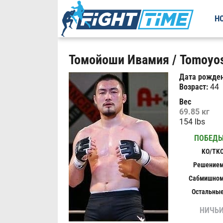
Н
Томойоши Ивамия / Tomoyos
Дата рожден
Возраст:
44
Вес
69.85 кг
154 lbs
ПОБЕД
KO/TK
Решение
Сабмишно
Остальны
НИЧЬ