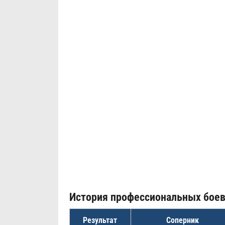
История профессиональных бое
Результат
Соперник