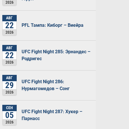
2026
АВГ
22
PFL Тампа: Киборг – Виейра
2026
АВГ
UFC Fight Night 285: Эрнандес –
22
Родригес
2026
АВГ
UFC Fight Night 286:
29
Нурмагомедов – Сонг
2026
СЕН
UFC Fight Night 287: Хукер –
05
Парнасс
2026