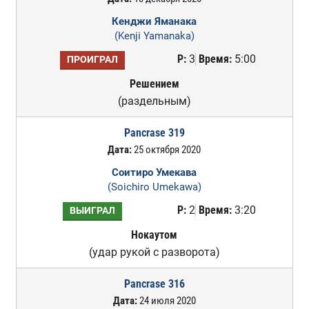
Кенджи Яманака
(Kenji Yamanaka)
Р:
3
Время:
5:00
ПРОИГРАЛ
Решением
(раздельным)
Pancrase 319
Дата:
25 октября 2020
Соитиро Умекава
(Soichiro Umekawa)
Р:
2
Время:
3:20
ВЫИГРАЛ
Нокаутом
(удар рукой с разворота)
Pancrase 316
Дата:
24 июля 2020