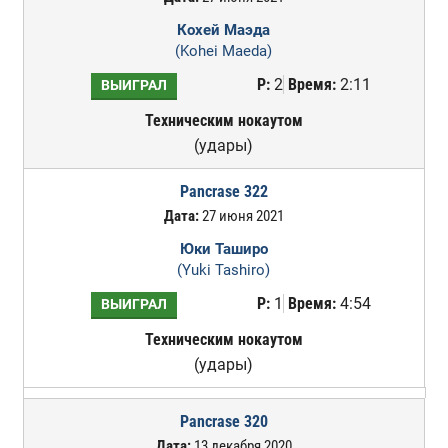
Кохей Маэда
(Kohei Maeda)
Р:
2
Время:
2:11
ВЫИГРАЛ
Техническим нокаутом
(удары)
Pancrase 322
Дата:
27 июня 2021
Юки Таширо
(Yuki Tashiro)
Р:
1
Время:
4:54
ВЫИГРАЛ
Техническим нокаутом
(удары)
Pancrase 320
Дата:
13 декабря 2020