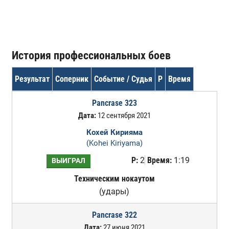
История профессиональных боев
Результат
Соперник
Событие / Судья
Р
Время
Pancrase 323
Дата:
12 сентября 2021
Кохей Кирияма
(Kohei Kiriyama)
Р:
2
Время:
1:19
ВЫИГРАЛ
Техническим нокаутом
(удары)
Pancrase 322
Дата:
27 июня 2021