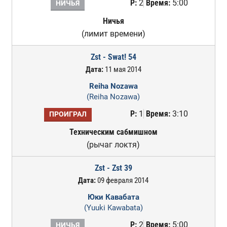
Р:
2
Время:
5:00
НИЧЬЯ
Ничья
(лимит времени)
Zst - Swat! 54
Дата:
11 мая 2014
Reiha Nozawa
(Reiha Nozawa)
Р:
1
Время:
3:10
ПРОИГРАЛ
Техническим сабмишном
(рычаг локтя)
Zst - Zst 39
Дата:
09 февраля 2014
Юки Кавабата
(Yuuki Kawabata)
Р:
2
Время:
5:00
НИЧЬЯ