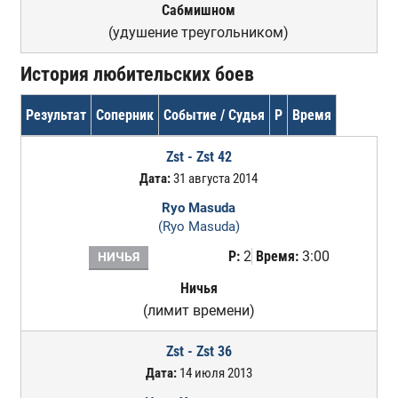
Сабмишном
(удушение треугольником)
История любительских боев
Результат
Соперник
Событие / Судья
Р
Время
Zst - Zst 42
Дата:
31 августа 2014
Ryo Masuda
(Ryo Masuda)
Р:
2
Время:
3:00
НИЧЬЯ
Ничья
(лимит времени)
Zst - Zst 36
Дата:
14 июля 2013