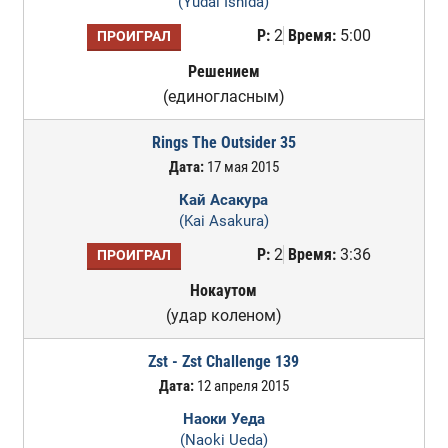
(Yudai Ishida)
Р:
2
Время:
5:00
ПРОИГРАЛ
Решением
(единогласным)
Rings The Outsider 35
Дата:
17 мая 2015
Кай Асакура
(Kai Asakura)
Р:
2
Время:
3:36
ПРОИГРАЛ
Нокаутом
(удар коленом)
Zst - Zst Challenge 139
Дата:
12 апреля 2015
Наоки Уеда
(Naoki Ueda)