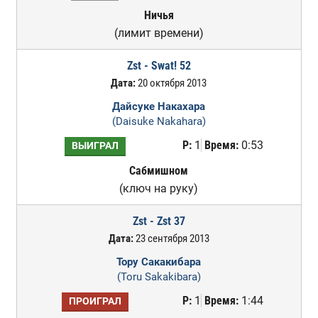
Ничья
(лимит времени)
Zst - Swat! 52
Дата:
20 октября 2013
Дайсуке Накахара
(Daisuke Nakahara)
Р:
1
Время:
0:53
ВЫИГРАЛ
Сабмишном
(ключ на руку)
Zst - Zst 37
Дата:
23 сентября 2013
Тору Сакакибара
(Toru Sakakibara)
Р:
1
Время:
1:44
ПРОИГРАЛ