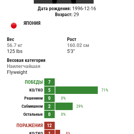
Дата рождения:
1996-12-16
Возраст:
29
ЯПОНИЯ
Вес
Рост
56.7 кг
160.02 см
125 lbs
5'3"
Весовая категория
Наилегчайшая
Flyweight
ПОБЕДЫ
7
5
KO/TKO
71%
0
Решением
0%
2
Сабмишном
29%
0
Остальные
0%
ПОРАЖЕНИЯ
12
1
KO/TKO
8%