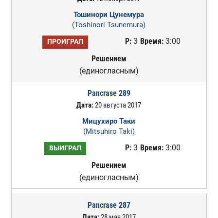
Тошинори Цунемура
(Toshinori Tsunemura)
Р:
3
Время:
3:00
ПРОИГРАЛ
Решением
(единогласным)
Pancrase 289
Дата:
20 августа 2017
Мицухиро Таки
(Mitsuhiro Taki)
Р:
3
Время:
3:00
ВЫИГРАЛ
Решением
(единогласным)
Pancrase 287
Дата:
28 мая 2017