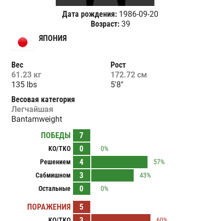
Дата рождения:
1986-09-20
Возраст:
39
ЯПОНИЯ
Вес
Рост
61.23 кг
172.72 см
135 lbs
5'8"
Весовая категория
Легчайшая
Bantamweight
ПОБЕДЫ
7
0
KO/TKO
0%
4
Решением
57%
3
Сабмишном
43%
0
Остальные
0%
ПОРАЖЕНИЯ
5
3
KO/TKO
60%