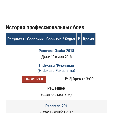
История профессиональных боев
Результат
Соперник
Событие / Судья
Р
Время
Pancrase Osaka 2018
Дата:
15 июля 2018
Hidekazu Фукусима
(Hidekazu Fukushima)
Р:
3
Время:
3:00
ПРОИГРАЛ
Решением
(единогласным)
Pancrase 291
Дата:
12 ноября 2017