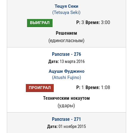
Тецуя Секи
(Tetsuya Seki)
Р:
3
Время:
3:00
ВЫИГРАЛ
Решением
(единогласным)
Pancrase - 276
Дата:
13 марта 2016
Ацуши Фуджино
(Atushi Fujino)
Р:
1
Время:
1:08
ПРОИГРАЛ
Техническим нокаутом
(удары)
Pancrase - 271
Дата:
01 ноября 2015