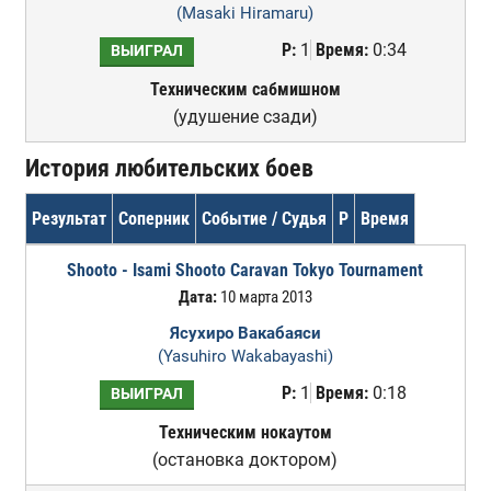
(Masaki Hiramaru)
Р:
1
Время:
0:34
ВЫИГРАЛ
Техническим сабмишном
(удушение сзади)
История любительских боев
Результат
Соперник
Событие / Судья
Р
Время
Shooto - Isami Shooto Caravan Tokyo Tournament
Дата:
10 марта 2013
Ясухиро Вакабаяси
(Yasuhiro Wakabayashi)
Р:
1
Время:
0:18
ВЫИГРАЛ
Техническим нокаутом
(остановка доктором)