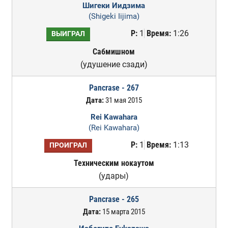
Шигеки Иидзима
(Shigeki Iijima)
Р:
1
Время:
1:26
ВЫИГРАЛ
Сабмишном
(удушение сзади)
Pancrase - 267
Дата:
31 мая 2015
Rei Kawahara
(Rei Kawahara)
Р:
1
Время:
1:13
ПРОИГРАЛ
Техническим нокаутом
(удары)
Pancrase - 265
Дата:
15 марта 2015