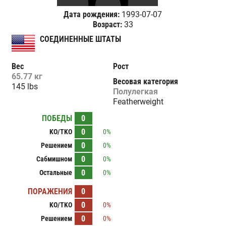
Дата рождения:
1993-07-07
Возраст:
33
СОЕДИНЕННЫЕ ШТАТЫ
Вес
Рост
65.77 кг
Весовая категория
145 lbs
Полулегкая
Featherweight
ПОБЕДЫ
0
0
KO/TKO
0%
0
Решением
0%
0
Сабмишном
0%
0
Остальные
0%
ПОРАЖЕНИЯ
0
0
KO/TKO
0%
0
Решением
0%