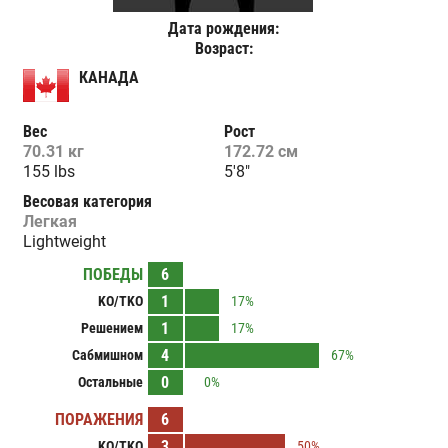
Дата рождения:
Возраст:
КАНАДА
Вес
Рост
70.31 кг
172.72 см
155 lbs
5'8"
Весовая категория
Легкая
Lightweight
ПОБЕДЫ
6
1
KO/TKO
17%
1
Решением
17%
4
Сабмишном
67%
0
Остальные
0%
ПОРАЖЕНИЯ
6
3
KO/TKO
50%