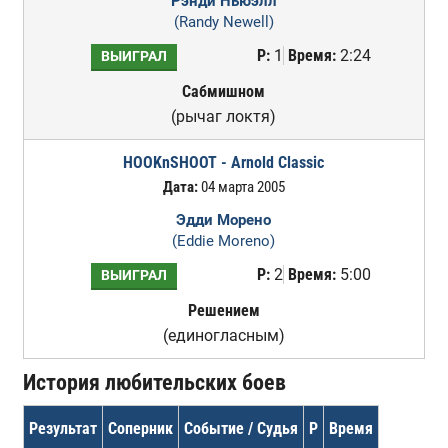
Рэнди Ньюэлл
(Randy Newell)
Р:
1
Время:
2:24
ВЫИГРАЛ
Сабмишном
(рычаг локтя)
HOOKnSHOOT - Arnold Classic
Дата:
04 марта 2005
Эдди Морено
(Eddie Moreno)
Р:
2
Время:
5:00
ВЫИГРАЛ
Решением
(единогласным)
История любительских боев
Результат
Соперник
Событие / Судья
Р
Время