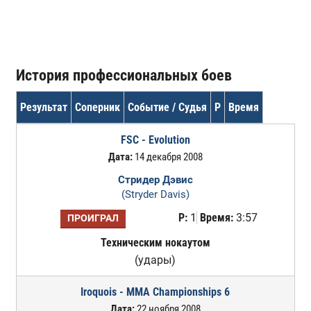
История профессиональных боев
Результат
Соперник
Событие / Судья
Р
Время
FSC - Evolution
Дата:
14 декабря 2008
Стридер Дэвис
(Stryder Davis)
Р:
1
Время:
3:57
ПРОИГРАЛ
Техническим нокаутом
(удары)
Iroquois - MMA Championships 6
Дата:
22 ноября 2008