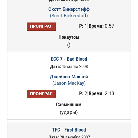
Скотт Бикерстэфф
(Scott Bickerstaff)
Р:
1
Время:
0:57
ПРОИГРАЛ
Нокаутом
()
ECC 7 - Bad Blood
Дата:
15 марта 2008
Джейсон Маккей
(Jason MacKay)
Р:
2
Время:
2:13
ПРОИГРАЛ
Сабмишном
(удары)
TFC - First Blood
Дата:
28 декабря 2007