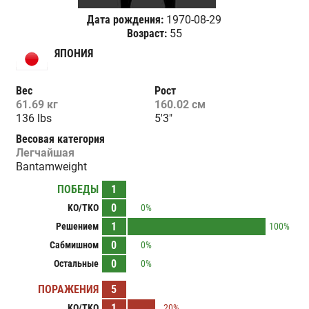
Дата рождения:
1970-08-29
Возраст:
55
ЯПОНИЯ
Вес
Рост
61.69 кг
160.02 см
136 lbs
5'3"
Весовая категория
Легчайшая
Bantamweight
ПОБЕДЫ
1
0
KO/TKO
0%
1
Решением
100%
0
Сабмишном
0%
0
Остальные
0%
ПОРАЖЕНИЯ
5
1
KO/TKO
20%