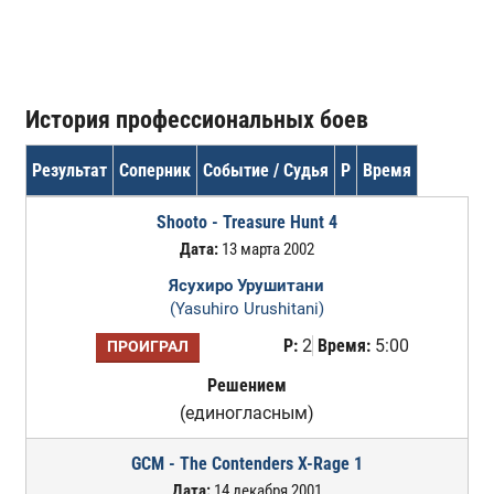
История профессиональных боев
Результат
Соперник
Событие / Судья
Р
Время
Shooto - Treasure Hunt 4
Дата:
13 марта 2002
Ясухиро Урушитани
(Yasuhiro Urushitani)
Р:
2
Время:
5:00
ПРОИГРАЛ
Решением
(единогласным)
GCM - The Contenders X-Rage 1
Дата:
14 декабря 2001