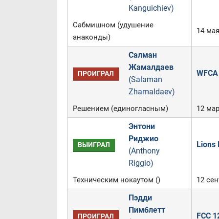
Kanguichiev)
Сабмишном (удушение
14 ма
анаконды)
Салман
Жамалдаев
WFCA 
ПРОИГРАЛ
(Salaman
Zhamaldaev)
Решением (единогласным)
12 мар
Энтони
Риджио
Lions 
ВЫИГРАЛ
(Anthony
Riggio)
Техническим нокаутом ()
12 сен
Пэдди
Пимблетт
FCC 12
ПРОИГРАЛ