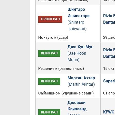
Решением (единогласным)
14 апр
Шинтаро
Ишиватари
Rizin 
ПРОИГРАЛ
(Shintaro
Banta
Ishiwatari)
Нокаутом (удар)
29 дек
Джа Хун Мун
Rizin 
(Jae Hoon
ВЫИГРАЛ
Banta
Moon)
Решением (раздельным)
15 ок
Мартин Ахтар
Super
ВЫИГРАЛ
(Martin Akhtar)
Сабмишном (удушение сзади)
01 апр
Джейсон
Кливленд
KFWC 
ВЫИГРАЛ