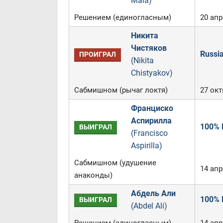
Maia)
Решением (единогласным)
20 апр
Никита
Чистяков
Russi
ПРОИГРАЛ
(Nikita
Chistyakov)
Сабмишном (рычаг локтя)
27 окт
Франциско
Аспирилла
100% 
ВЫИГРАЛ
(Francisco
Aspirilla)
Сабмишном (удушение
14 апр
анаконды)
Абдель Али
100% 
ВЫИГРАЛ
(Abdel Ali)