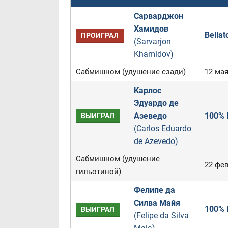
Сарварджон
Хамидов
Bellat
ПРОИГРАЛ
(Sarvarjon
Khamidov)
Сабмишном (удушение сзади)
12 мая
Карлос
Эдуардо де
Азеведо
100% F
ВЫИГРАЛ
(Carlos Eduardo
de Azevedo)
Сабмишном (удушение
22 фев
гильотиной)
Фелипе да
Силва Майя
100% F
ВЫИГРАЛ
(Felipe da Silva