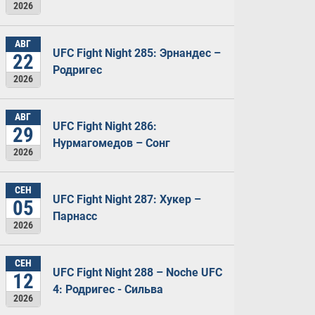
2026
АВГ
UFC Fight Night 285: Эрнандес –
22
Родригес
2026
АВГ
UFC Fight Night 286:
29
Нурмагомедов – Сонг
2026
СЕН
UFC Fight Night 287: Хукер –
05
Парнасс
2026
СЕН
UFC Fight Night 288 – Noche UFC
12
4: Родригес - Сильва
2026