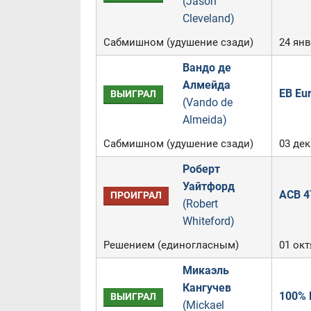
(Jason
Cleveland)
Сабмишном (удушение сзади)
24 янв
Вандо де
Алмейда
EB Eu
ВЫИГРАЛ
(Vando de
Almeida)
Сабмишном (удушение сзади)
03 дек
Роберт
Уайтфорд
ACB 4
ПРОИГРАЛ
(Robert
Whiteford)
Решением (единогласным)
01 окт
Микаэль
Кангучев
100% F
ВЫИГРАЛ
(Mickael