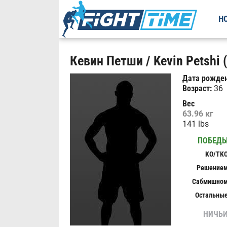
Н
Кевин Петши / Kevin Petshi 
Дата рожден
Возраст:
36
Вес
63.96 кг
141 lbs
ПОБЕД
KO/TK
Решение
Сабмишно
Остальны
НИЧЬ