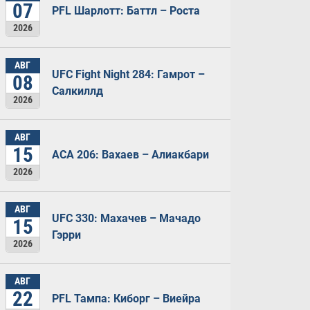
07
PFL Шарлотт: Баттл – Роста
2026
АВГ
UFC Fight Night 284: Гамрот –
08
Салкиллд
2026
АВГ
15
ACA 206: Вахаев – Алиакбари
2026
АВГ
UFC 330: Махачев – Мачадо
15
Гэрри
2026
АВГ
22
PFL Тампа: Киборг – Виейра