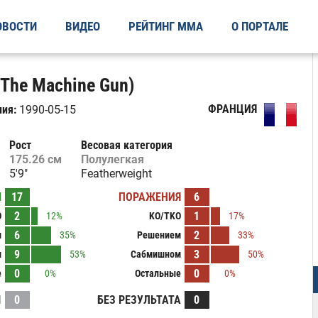
ОВОСТИ
ВИДЕО
РЕЙТИНГ ММА
О ПОРТАЛЕ
(The Machine Gun)
ФРАНЦИЯ
ия:
1990-05-15
Рост
Весовая категория
175.26 см
Полулегкая
5'9"
Featherweight
Ы
17
ПОРАЖЕНИЯ
6
2
1
O
12%
KO/TKO
17%
6
2
м
35%
Решением
33%
9
3
м
53%
Сабмишном
50%
0
0
е
0%
Остальные
0%
И
0
БЕЗ РЕЗУЛЬТАТА
0