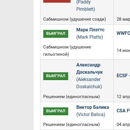
(Paddy
Pimblett)
Сабмишном (удушение сзади)
28 мар
Марк Плэттс
WWFC 
ВЫИГРАЛ
(Mark Platts)
Сабмишном (удушение
14 ию
гильотиной)
Александр
Доскальчук
ECSF -
ВЫИГРАЛ
(Aleksander
Doskalchuk)
Решением (единогласным)
12 апр
Виктор Балика
CSA FC
ВЫИГРАЛ
(Victor Balica)
Решением (единогласным)
04 апр