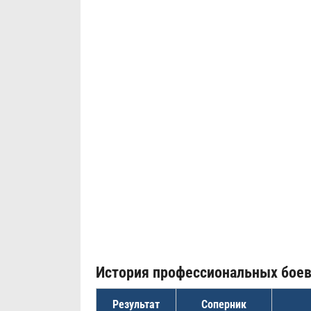
История профессиональных бое
Результат
Соперник