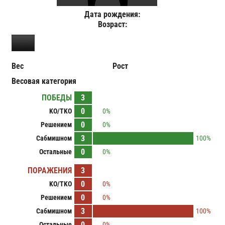
Дата рождения:
Возраст:
Вес
Рост
Весовая категория
ПОБЕДЫ
3
0
KO/TKO
0%
0
Решением
0%
3
Сабмишном
100%
0
Остальные
0%
ПОРАЖЕНИЯ
3
0
KO/TKO
0%
0
Решением
0%
3
Сабмишном
100%
0
Остальные
0%