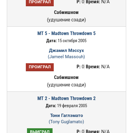
Р:
0
Время:
N/A
ПРОИГРАЛ
Сабмишном
(удушение сзади)
MT 5 - Madtown Throwdown 5
Дата:
15 октября 2005
Джамил Мэссух
(Jameel Massouh)
Р:
0
Время:
N/A
ПРОИГРАЛ
Сабмишном
(удушение сзади)
MT 2 - Madtown Throwdown 2
Дата:
19 февраля 2005
Тони Гаглэмато
(Tony Guglamato)
Р:
0
Время:
N/A
ВЫИГРАЛ