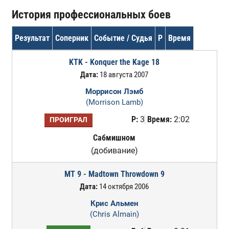
История профессиональных боев
Результат
Соперник
Событие / Судья
Р
Время
KTK - Konquer the Kage 18
Дата:
18 августа 2007
Моррисон Лэмб
(Morrison Lamb)
Р:
3
Время:
2:02
ПРОИГРАЛ
Сабмишном
(добивание)
MT 9 - Madtown Throwdown 9
Дата:
14 октября 2006
Крис Альмен
(Chris Almain)