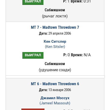
Р:
1
Время:
0:31
ВЫИГРАЛ
Сабмишном
(рычаг локтя)
MT 7 - Madtown Throwdown 7
Дата:
29 апреля 2006
Кен Ситслер
(Ken Sitsler)
Р:
0
Время:
N/A
ВЫИГРАЛ
Сабмишном
(удушение сзади)
MT 6 - Madtown Throwdown 6
Дата:
13 января 2006
Джамил Мэссух
(Jameel Massouh)