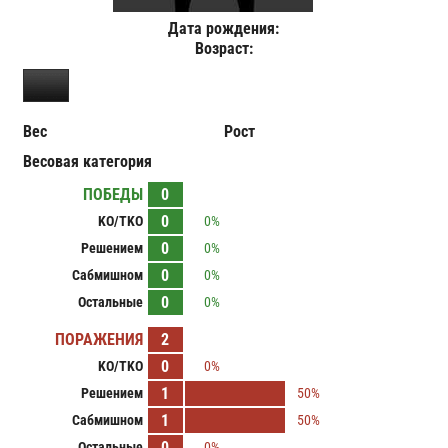
Дата рождения:
Возраст:
Вес
Рост
Весовая категория
ПОБЕДЫ
0
0
KO/TKO
0%
0
Решением
0%
0
Сабмишном
0%
0
Остальные
0%
ПОРАЖЕНИЯ
2
0
KO/TKO
0%
1
Решением
50%
1
Сабмишном
50%
0
Остальные
0%