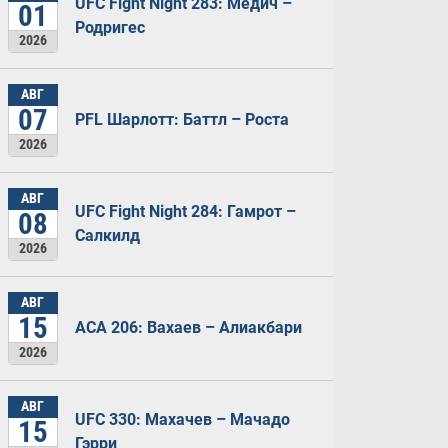
UFC Fight Night 283: Медич –
01
Родригес
2026
АВГ
07
PFL Шарлотт: Баттл – Роста
2026
АВГ
UFC Fight Night 284: Гамрот –
08
Салкилд
2026
АВГ
15
ACA 206: Вахаев – Алиакбари
2026
АВГ
UFC 330: Махачев – Мачадо
15
Гэрри