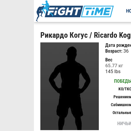
Н
Рикардо Когус / Ricardo Kogu
Дата рожден
Возраст:
36
Вес
65.77 кг
145 lbs
ПОБЕД
KO/TK
Решение
Сабмишно
Остальны
НИЧЬ