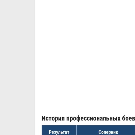
История профессиональных бое
Результат
Соперник