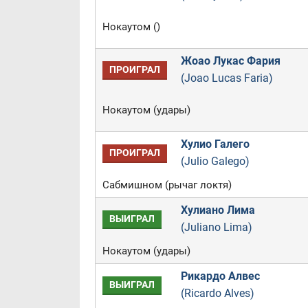
Нокаутом ()
Жоао Лукас Фария
ПРОИГРАЛ
(Joao Lucas Faria)
Нокаутом (удары)
Хулио Галего
ПРОИГРАЛ
(Julio Galego)
Сабмишном (рычаг локтя)
Хулиано Лима
ВЫИГРАЛ
(Juliano Lima)
Нокаутом (удары)
Рикардо Алвес
ВЫИГРАЛ
(Ricardo Alves)