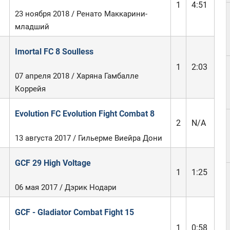
1
4:51
23 ноября 2018 / Ренато Маккарини-
младший
Imortal FC 8 Soulless
1
2:03
07 апреля 2018 / Харяна Гамбалле
Коррейя
Evolution FC Evolution Fight Combat 8
2
N/A
13 августа 2017 / Гильерме Виейра Дони
GCF 29 High Voltage
1
1:25
06 мая 2017 / Дэрик Нодари
GCF - Gladiator Combat Fight 15
1
0:58