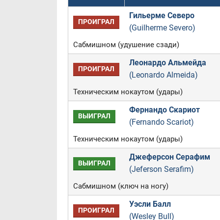
Гильерме Северо
ПРОИГРАЛ
(Guilherme Severo)
Сабмишном (удушение сзади)
Леонардо Альмейда
ПРОИГРАЛ
(Leonardo Almeida)
Техническим нокаутом (удары)
Фернандо Скариот
ВЫИГРАЛ
(Fernando Scariot)
Техническим нокаутом (удары)
Джеферсон Серафим
ВЫИГРАЛ
(Jeferson Serafim)
Сабмишном (ключ на ногу)
Уэсли Балл
ПРОИГРАЛ
(Wesley Bull)