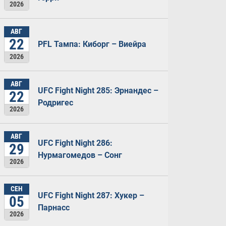
2026
АВГ
22
PFL Тампа: Киборг – Виейра
2026
АВГ
UFC Fight Night 285: Эрнандес –
22
Родригес
2026
АВГ
UFC Fight Night 286:
29
Нурмагомедов – Сонг
2026
СЕН
UFC Fight Night 287: Хукер –
05
Парнасс
2026