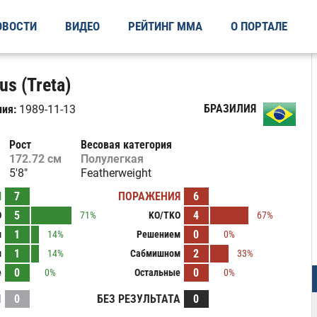
ОВОСТИ
ВИДЕО
РЕЙТИНГ ММА
О ПОРТАЛЕ
s (Treta)
БРАЗИЛИЯ
ия:
1989-11-13
Рост
Весовая категория
172.72 см
Полулегкая
5'8"
Featherweight
Ы
7
ПОРАЖЕНИЯ
6
5
4
O
71%
KO/TKO
67%
1
0
м
14%
Решением
0%
1
2
м
14%
Сабмишном
33%
0
0
е
0%
Остальные
0%
И
0
БЕЗ РЕЗУЛЬТАТА
0