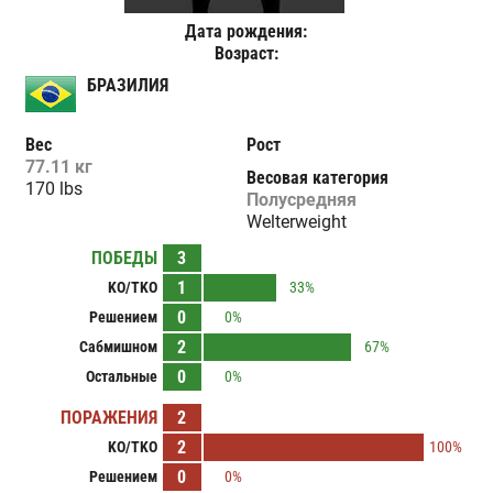
Дата рождения:
Возраст:
БРАЗИЛИЯ
Вес
Рост
77.11 кг
Весовая категория
170 lbs
Полусредняя
Welterweight
ПОБЕДЫ
3
1
KO/TKO
33%
0
Решением
0%
2
Сабмишном
67%
0
Остальные
0%
ПОРАЖЕНИЯ
2
2
KO/TKO
100%
0
Решением
0%