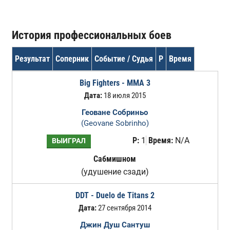
История профессиональных боев
Результат
Соперник
Событие / Судья
Р
Время
Big Fighters - MMA 3
Дата:
18 июля 2015
Геоване Собриньо
(Geovane Sobrinho)
Р:
1
Время:
N/A
ВЫИГРАЛ
Сабмишном
(удушение сзади)
DDT - Duelo de Titans 2
Дата:
27 сентября 2014
Джин Душ Сантуш