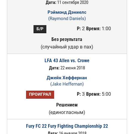
Дата:
11 сентября 2020
Рэймонд Дэниелс
(Raymond Daniels)
Р:
2
Время:
1:00
Б/Р
Без результата
(случайный удар в пах)
LFA 43 Allen vs. Crowe
Дата:
22 июня 2018
Джейк Хеффернан
(Jake Heffernan)
Р:
3
Время:
5:00
ПРОИГРАЛ
Решением
(единогласным)
Fury FC 22 Fury Fighting Championship 22
Дата:
16 января 2018