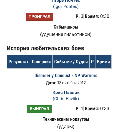
Игорь Понтес
(Igor Pontes)
Р:
3
Время:
0:30
ПРОИГРАЛ
Сабмишном
(удушение гильотиной)
История любительских боев
Результат
Соперник
Событие / Судья
Р
Время
Disorderly Conduct - NP Warriors
Дата:
13 октября 2012
Крис Пэвлик
(Chris Pavlik)
Р:
1
Время:
0:33
ВЫИГРАЛ
Техническим нокаутом
(удары)