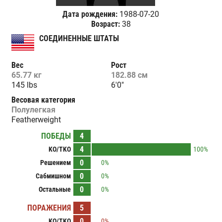
Дата рождения:
1988-07-20
Возраст:
38
СОЕДИНЕННЫЕ ШТАТЫ
Вес
Рост
65.77 кг
182.88 см
145 lbs
6'0"
Весовая категория
Полулегкая
Featherweight
ПОБЕДЫ
4
4
KO/TKO
100%
0
Решением
0%
0
Сабмишном
0%
0
Остальные
0%
ПОРАЖЕНИЯ
5
0
KO/TKO
0%