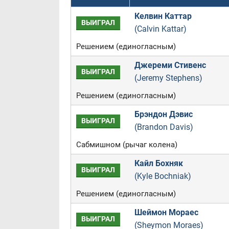
Келвин Каттар
ВЫИГРАЛ
(Calvin Kattar)
Решением (единогласным)
Джереми Стивенс
ВЫИГРАЛ
(Jeremy Stephens)
Решением (единогласным)
Брэндон Дэвис
ВЫИГРАЛ
(Brandon Davis)
Сабмишном (рычаг колена)
Кайл Бохняк
ВЫИГРАЛ
(Kyle Bochniak)
Решением (единогласным)
Шеймон Мораес
ВЫИГРАЛ
(Sheymon Moraes)