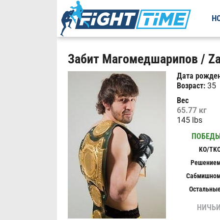
Н
Забит Магомедшарипов / Za
Дата рожден
Возраст:
35
Вес
65.77 кг
145 lbs
ПОБЕД
KO/TK
Решение
Сабмишно
Остальны
НИЧЬ