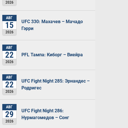
2026
АВГ
UFC 330: Махачев – Мачадо
15
Гэрри
2026
АВГ
22
PFL Тампа: Киборг – Виейра
2026
АВГ
UFC Fight Night 285: Эрнандес –
22
Родригес
2026
АВГ
UFC Fight Night 286:
29
Нурмагомедов – Сонг
2026