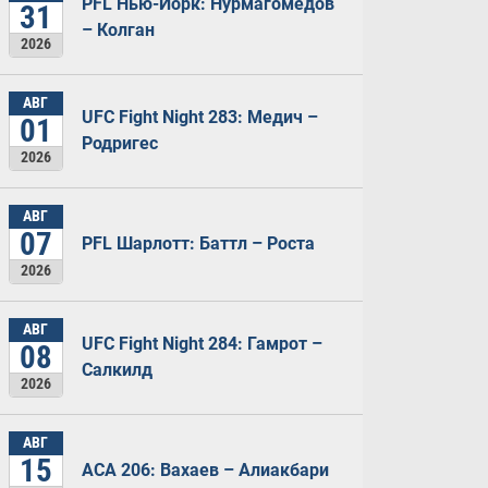
PFL Нью-Йорк: Нурмагомедов
31
– Колган
2026
АВГ
UFC Fight Night 283: Медич –
01
Родригес
2026
АВГ
07
PFL Шарлотт: Баттл – Роста
2026
АВГ
UFC Fight Night 284: Гамрот –
08
Салкилд
2026
АВГ
15
ACA 206: Вахаев – Алиакбари