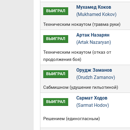
Мухамед Коков
ВЫИГРАЛ
(Mukhamed Kokov)
Техническим нокаутом (травма руки)
Артак Назарян
ВЫИГРАЛ
(Artak Nazaryan)
Техническим нокаутом (отказ от
продолжения боя)
Орудж Заманов
ВЫИГРАЛ
(Orudzh Zamanov)
Сабмишном (удушение гильотиной)
Сармат Ходов
ВЫИГРАЛ
(Sarmat Hodov)
Решением (единогласным)