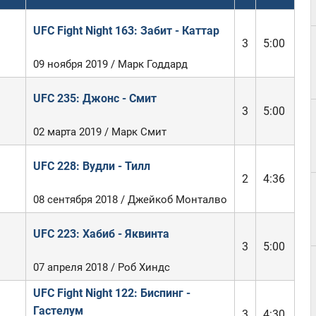
UFC Fight Night 163: Забит - Каттар
3
5:00
09 ноября 2019 / Марк Годдард
UFC 235: Джонс - Смит
3
5:00
02 марта 2019 / Марк Смит
UFC 228: Вудли - Тилл
2
4:36
08 сентября 2018 / Джейкоб Монталво
UFC 223: Хабиб - Яквинта
3
5:00
07 апреля 2018 / Роб Хиндс
UFC Fight Night 122: Биспинг -
Гастелум
3
4:30