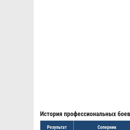
История профессиональных бое
Результат
Соперник