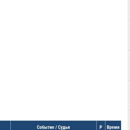
в
Событие / Судья
Р
Время