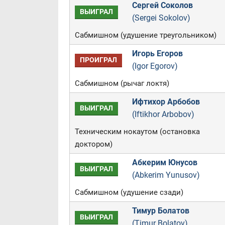
Сергей Соколов
ВЫИГРАЛ
(Sergei Sokolov)
Сабмишном (удушение треугольником)
Игорь Егоров
ПРОИГРАЛ
(Igor Egorov)
Сабмишном (рычаг локтя)
Ифтихор Арбобов
ВЫИГРАЛ
(Iftikhor Arbobov)
Техническим нокаутом (остановка
доктором)
Абкерим Юнусов
ВЫИГРАЛ
(Abkerim Yunusov)
Сабмишном (удушение сзади)
Тимур Болатов
ВЫИГРАЛ
(Timur Bolatov)