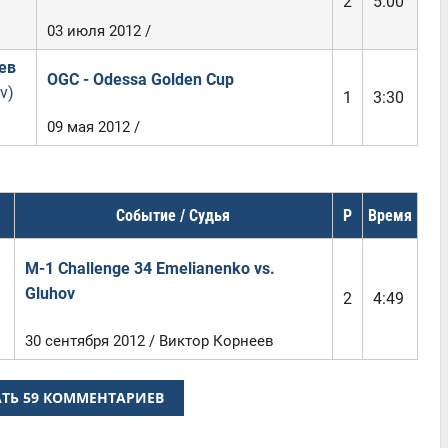
2
5:00
03 июля 2012 /
ев
OGC - Odessa Golden Cup
v)
1
3:30
09 мая 2012 /
Событие / Судья
Р
Время
M-1 Challenge 34 Emelianenko vs.
Gluhov
2
4:49
30 сентября 2012 / Виктор Корнеев
ТЬ 59 КОММЕНТАРИЕВ