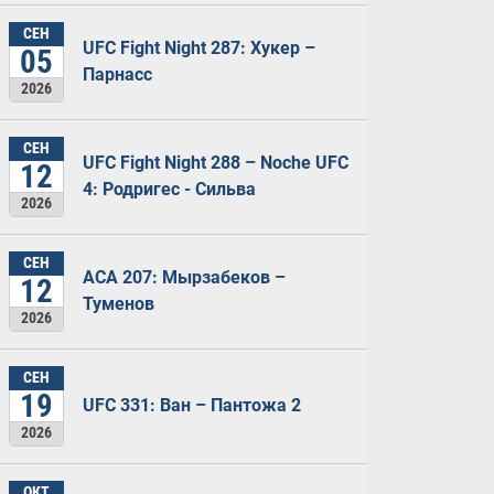
СЕН
UFC Fight Night 287: Хукер –
05
Парнасс
2026
СЕН
UFC Fight Night 288 – Noche UFC
12
4: Родригес - Сильва
2026
СЕН
ACA 207: Мырзабеков –
12
Туменов
2026
СЕН
19
UFC 331: Ван – Пантожа 2
2026
ОКТ