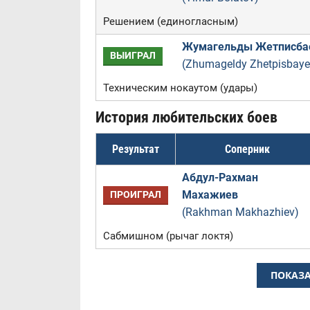
Решением (единогласным)
Жумагельды Жетписба
ВЫИГРАЛ
(Zhumageldy Zhetpisbaye
Техническим нокаутом (удары)
История любительских боев
Результат
Соперник
Абдул-Рахман
Махажиев
ПРОИГРАЛ
(Rakhman Makhazhiev)
Сабмишном (рычаг локтя)
ПОКАЗА