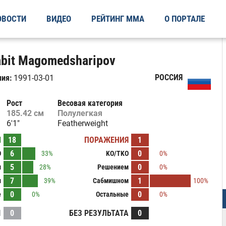
ОВОСТИ
ВИДЕО
РЕЙТИНГ ММА
О ПОРТАЛЕ
bit Magomedsharipov
РОССИЯ
ия:
1991-03-01
Рост
Весовая категория
185.42 см
Полулегкая
6'1"
Featherweight
Ы
18
ПОРАЖЕНИЯ
1
6
0
O
33%
KO/TKO
0%
5
0
м
28%
Решением
0%
7
1
м
39%
Сабмишном
100%
0
0
е
0%
Остальные
0%
И
0
БЕЗ РЕЗУЛЬТАТА
0