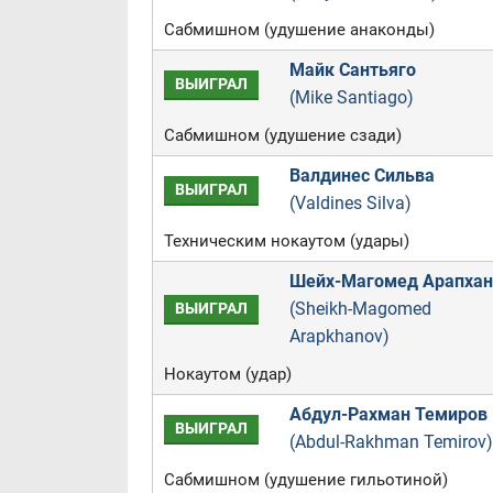
Сабмишном (удушение анаконды)
Майк Сантьяго
ВЫИГРАЛ
(Mike Santiago)
Сабмишном (удушение сзади)
Валдинес Сильва
ВЫИГРАЛ
(Valdines Silva)
Техническим нокаутом (удары)
Шейх-Магомед Арапхан
(Sheikh-Magomed
ВЫИГРАЛ
Arapkhanov)
Нокаутом (удар)
Абдул-Рахман Темиров
ВЫИГРАЛ
(Abdul-Rakhman Temirov)
Сабмишном (удушение гильотиной)