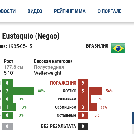
ОВОСТИ
ВИДЕО
РЕЙТИНГ ММА
О ПОРТАЛЕ
 Eustaquio (Negao)
БРАЗИЛИЯ
ия:
1985-05-15
Рост
Весовая категория
177.8 см
Полусредняя
5'10"
Welterweight
Ы
8
ПОРАЖЕНИЯ
9
7
5
O
88%
KO/TKO
56%
0
1
м
0%
Решением
11%
1
3
м
13%
Сабмишном
33%
0
0
е
0%
Остальные
0%
И
0
БЕЗ РЕЗУЛЬТАТА
0