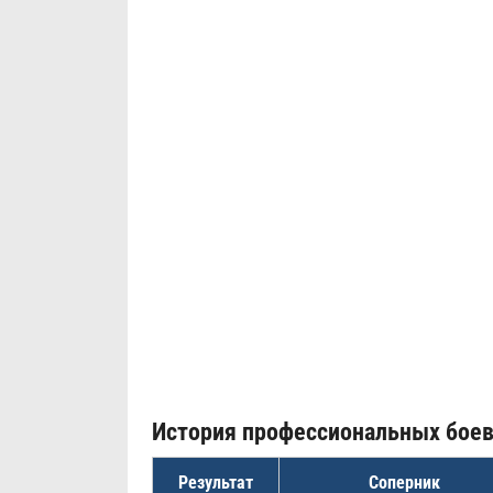
История профессиональных бое
Результат
Соперник