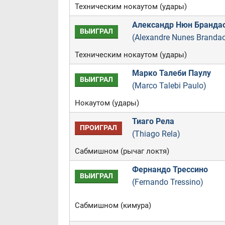
Техническим нокаутом (удары)
Александр Нюн Бранда
ВЫИГРАЛ
(Alexandre Nunes Branda
Техническим нокаутом (удары)
Марко Талеби Паулу
ВЫИГРАЛ
(Marco Talebi Paulo)
Нокаутом (удары)
Тиаго Рела
ПРОИГРАЛ
(Thiago Rela)
Сабмишном (рычаг локтя)
Фернандо Трессино
ВЫИГРАЛ
(Fernando Tressino)
Сабмишном (кимура)