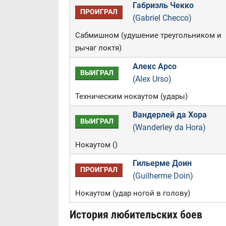
Габриэль Чекко
ПРОИГРАЛ
(Gabriel Checco)
Сабмишном (удушение треугольником и
рычаг локтя)
Алекс Арсо
ВЫИГРАЛ
(Alex Urso)
Техническим нокаутом (удары)
Вандерлей да Хора
ВЫИГРАЛ
(Wanderley da Hora)
Нокаутом ()
Гильерме Доин
ПРОИГРАЛ
(Guilherme Doin)
Нокаутом (удар ногой в голову)
История любительских боев