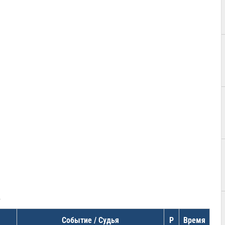
в
Событие / Судья
Р
Время