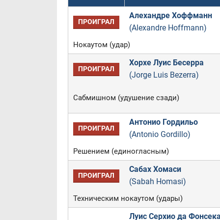
Алехандре Хоффманн
ПРОИГРАЛ
(Alexandre Hoffmann)
Нокаутом (удар)
Хорхе Луис Бесерра
ПРОИГРАЛ
(Jorge Luis Bezerra)
Сабмишном (удушение сзади)
Антонио Гордильо
ПРОИГРАЛ
(Antonio Gordillo)
Решением (единогласным)
Сабах Хомаси
ПРОИГРАЛ
(Sabah Homasi)
Техническим нокаутом (удары)
Луис Серхио да Фонсек