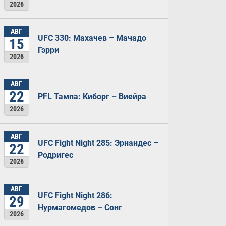
2026
АВГ
UFC 330: Махачев – Мачадо
15
Гэрри
2026
АВГ
22
PFL Тампа: Киборг – Виейра
2026
АВГ
UFC Fight Night 285: Эрнандес –
22
Родригес
2026
АВГ
UFC Fight Night 286:
29
Нурмагомедов – Сонг
2026