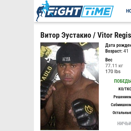
Н
Витор Эустакио / Vitor Regis
Дата рожден
Возраст:
41
Вес
77.11 кг
170 lbs
ПОБЕД
KO/TK
Решение
Сабмишно
Остальны
НИЧЬ