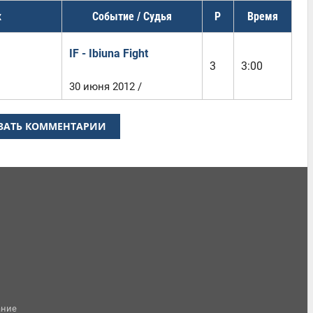
к
Событие / Судья
Р
Время
IF - Ibiuna Fight
3
3:00
30 июня 2012 /
ЗАТЬ КОММЕНТАРИИ
ание