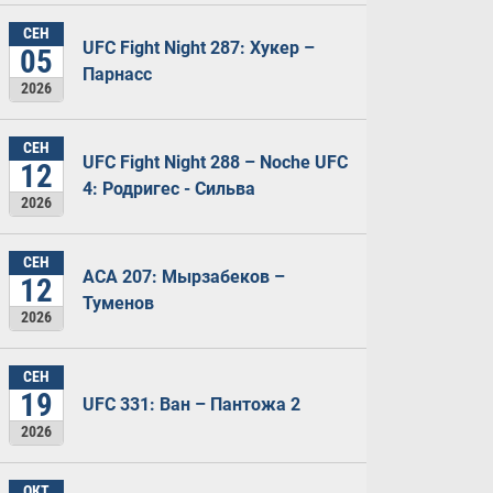
СЕН
UFC Fight Night 287: Хукер –
05
Парнасс
2026
СЕН
UFC Fight Night 288 – Noche UFC
12
4: Родригес - Сильва
2026
СЕН
ACA 207: Мырзабеков –
12
Туменов
2026
СЕН
19
UFC 331: Ван – Пантожа 2
2026
ОКТ