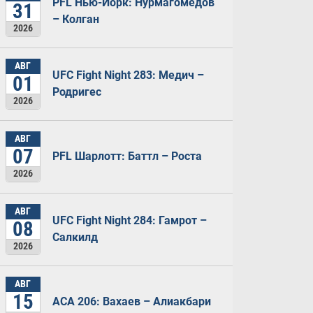
PFL Нью-Йорк: Нурмагомедов
31
– Колган
2026
АВГ
UFC Fight Night 283: Медич –
01
Родригес
2026
АВГ
07
PFL Шарлотт: Баттл – Роста
2026
АВГ
UFC Fight Night 284: Гамрот –
08
Салкилд
2026
АВГ
15
ACA 206: Вахаев – Алиакбари