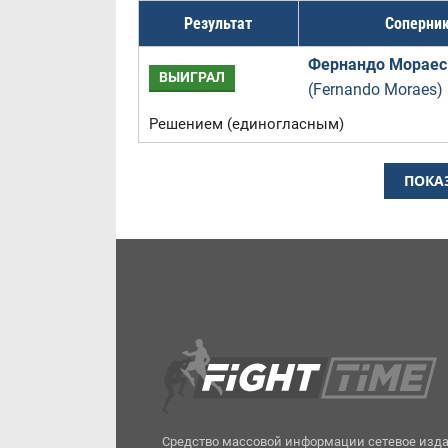
Результат
Соперни
Фернандо Мораес
ВЫИГРАЛ
(Fernando Moraes)
Решением (единогласным)
ПОКА
Средство массовой информации сетевое изд