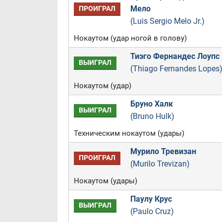
Мело
ПРОИГРАЛ
(Luis Sergio Melo Jr.)
Нокаутом (удар ногой в голову)
Тиэго Фернандес Лоупс
ВЫИГРАЛ
(Thiago Fernandes Lopes
Нокаутом (удар)
Бруно Халк
ВЫИГРАЛ
(Bruno Hulk)
Техническим нокаутом (удары)
Мурило Тревизан
ПРОИГРАЛ
(Murilo Trevizan)
Нокаутом (удары)
Паулу Крус
ВЫИГРАЛ
(Paulo Cruz)