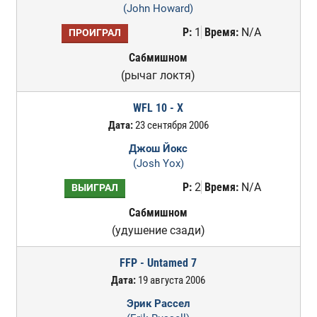
(John Howard)
Р:
1
Время:
N/A
ПРОИГРАЛ
Сабмишном
(рычаг локтя)
WFL 10 - X
Дата:
23 сентября 2006
Джош Йокс
(Josh Yox)
Р:
2
Время:
N/A
ВЫИГРАЛ
Сабмишном
(удушение сзади)
FFP - Untamed 7
Дата:
19 августа 2006
Эрик Рассел