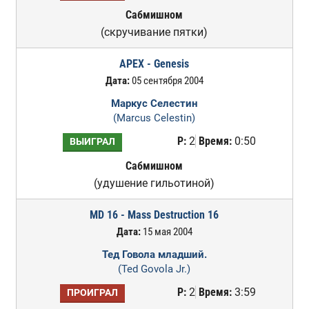
Сабмишном
(скручивание пятки)
APEX - Genesis
Дата:
05 сентября 2004
Маркус Селестин
(Marcus Celestin)
Р:
2
Время:
0:50
ВЫИГРАЛ
Сабмишном
(удушение гильотиной)
MD 16 - Mass Destruction 16
Дата:
15 мая 2004
Тед Говола младший.
(Ted Govola Jr.)
Р:
2
Время:
3:59
ПРОИГРАЛ