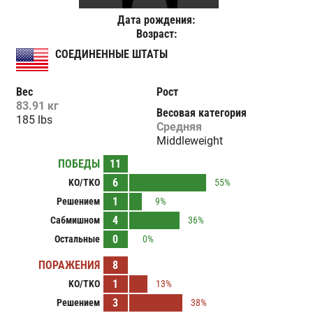
Дата рождения:
Возраст:
СОЕДИНЕННЫЕ ШТАТЫ
Вес
Рост
83.91 кг
Весовая категория
185 lbs
Средняя
Middleweight
ПОБЕДЫ
11
6
KO/TKO
55%
1
Решением
9%
4
Сабмишном
36%
0
Остальные
0%
ПОРАЖЕНИЯ
8
1
KO/TKO
13%
3
Решением
38%