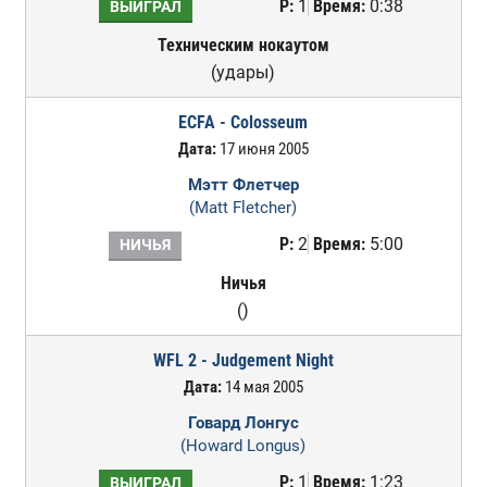
Р:
1
Время:
0:38
ВЫИГРАЛ
Техническим нокаутом
(удары)
ECFA - Colosseum
Дата:
17 июня 2005
Мэтт Флетчер
(Matt Fletcher)
Р:
2
Время:
5:00
НИЧЬЯ
Ничья
()
WFL 2 - Judgement Night
Дата:
14 мая 2005
Говард Лонгус
(Howard Longus)
Р:
1
Время:
1:23
ВЫИГРАЛ