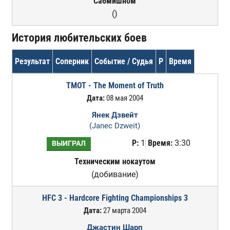
Сабмишном
()
История любительских боев
Результат
Соперник
Событие / Судья
Р
Время
TMOT - The Moment of Truth
Дата:
08 мая 2004
Янек Дзвейт
(Janec Dzweit)
Р:
1
Время:
3:30
ВЫИГРАЛ
Техническим нокаутом
(добивание)
HFC 3 - Hardcore Fighting Championships 3
Дата:
27 марта 2004
Джастин Шарп