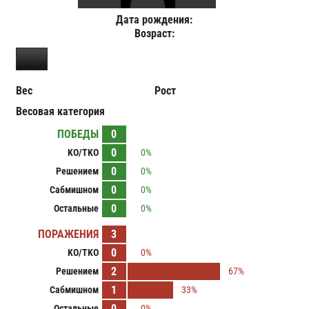
Дата рождения:
Возраст:
Вес
Рост
Весовая категория
ПОБЕДЫ
0
0
KO/TKO
0%
0
Решением
0%
0
Сабмишном
0%
0
Остальные
0%
ПОРАЖЕНИЯ
3
0
KO/TKO
0%
2
Решением
67%
1
Сабмишном
33%
0
Остальные
0%