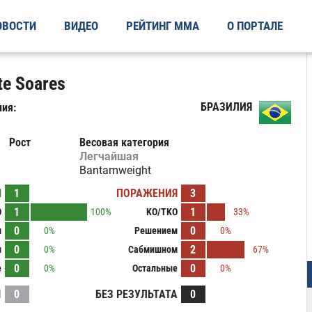
ОВОСТИ
ВИДЕО
РЕЙТИНГ ММА
О ПОРТАЛЕ
te Soares
БРАЗИЛИЯ
ия:
Рост
Весовая категория
Легчайшая
Bantamweight
Ы
1
ПОРАЖЕНИЯ
3
1
1
O
100%
KO/TKO
33%
0
0
м
0%
Решением
0%
0
2
м
0%
Сабмишном
67%
0
0
е
0%
Остальные
0%
И
0
БЕЗ РЕЗУЛЬТАТА
0