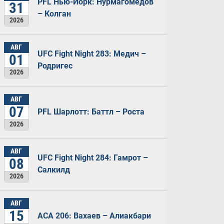
PFL Нью-Йорк: Нурмагомедов
31
– Колган
2026
АВГ
UFC Fight Night 283: Медич –
01
Родригес
2026
АВГ
07
PFL Шарлотт: Баттл – Роста
2026
АВГ
UFC Fight Night 284: Гамрот –
08
Салкилд
2026
АВГ
15
ACA 206: Вахаев – Алиакбари