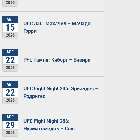
2026
АВГ
UFC 330: Махачев – Мачадо
15
Гэрри
2026
АВГ
22
PFL Тампа: Киборг – Виейра
2026
АВГ
UFC Fight Night 285: Эрнандес –
22
Родригес
2026
АВГ
UFC Fight Night 286:
29
Нурмагомедов – Сонг
2026