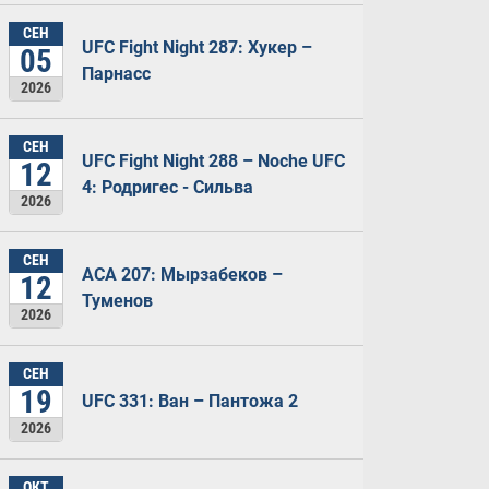
СЕН
UFC Fight Night 287: Хукер –
05
Парнасс
2026
СЕН
UFC Fight Night 288 – Noche UFC
12
4: Родригес - Сильва
2026
СЕН
ACA 207: Мырзабеков –
12
Туменов
2026
СЕН
19
UFC 331: Ван – Пантожа 2
2026
ОКТ