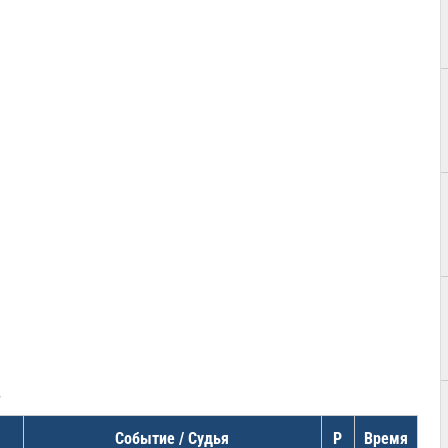
в
Событие / Судья
Р
Время