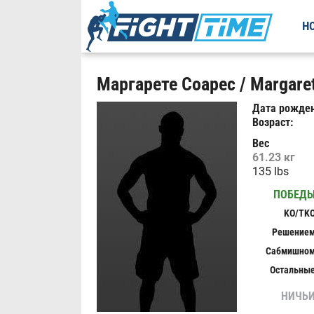
Н
Маргарете Соарес / Margare
Дата рожден
Возраст:
Вес
61.23 кг
135 lbs
ПОБЕД
KO/TK
Решение
Сабмишно
Остальны
НИЧЬ