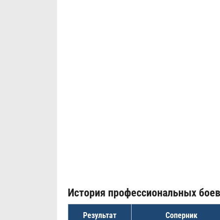
История профессиональных бое
Результат
Соперник