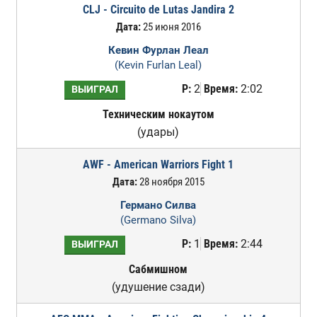
CLJ - Circuito de Lutas Jandira 2
Дата:
25 июня 2016
Кевин Фурлан Леал
(Kevin Furlan Leal)
Р:
2
Время:
2:02
ВЫИГРАЛ
Техническим нокаутом
(удары)
AWF - American Warriors Fight 1
Дата:
28 ноября 2015
Германо Силва
(Germano Silva)
Р:
1
Время:
2:44
ВЫИГРАЛ
Сабмишном
(удушение сзади)