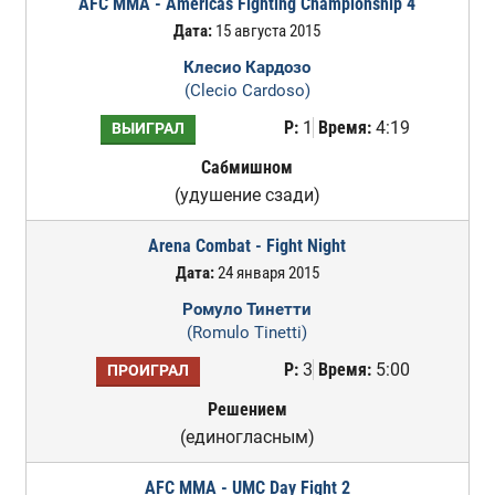
AFC MMA - Americas Fighting Championship 4
Дата:
15 августа 2015
Клесио Кардозо
(Clecio Cardoso)
Р:
1
Время:
4:19
ВЫИГРАЛ
Сабмишном
(удушение сзади)
Arena Combat - Fight Night
Дата:
24 января 2015
Ромуло Тинетти
(Romulo Tinetti)
Р:
3
Время:
5:00
ПРОИГРАЛ
Решением
(единогласным)
AFC MMA - UMC Day Fight 2