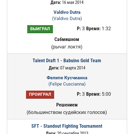
Дата:
16 мая 2014
Valdivo Dutra
(Valdivo Dutra)
Р:
3
Время:
1:32
ВЫИГРАЛ
Сабмишном
(рычаг локтя)
Talent Draft 1 - Babuino Gold Team
Дата:
07 марта 2014
Фелипе Кусчианна
(Felipe Cuscianna)
Р:
3
Время:
5:00
ПРОИГРАЛ
Решением
(большинством судейских голосов)
SFT - Standout Fighting Tournament
Дата:
20 сентября 2013