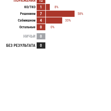
ПОРАЖЕНИЯ
12
1
KO/TKO
8%
7
Решением
58%
4
Сабмишном
33%
0
Остальные
0%
НИЧЬИ
0
БЕЗ РЕЗУЛЬТАТА
0