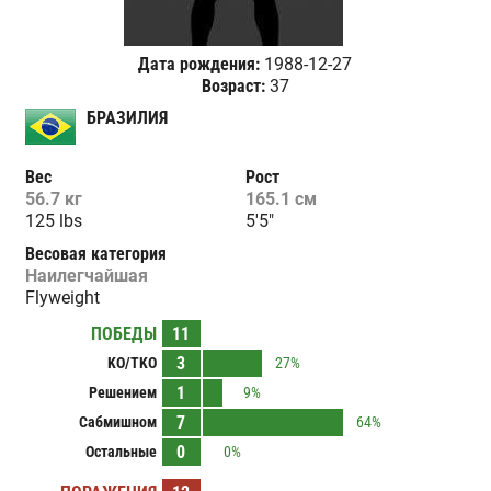
Дата рождения:
1988-12-27
Возраст:
37
БРАЗИЛИЯ
Вес
Рост
56.7 кг
165.1 см
125 lbs
5'5"
Весовая категория
Наилегчайшая
Flyweight
ПОБЕДЫ
11
3
KO/TKO
27%
1
Решением
9%
7
Сабмишном
64%
0
Остальные
0%