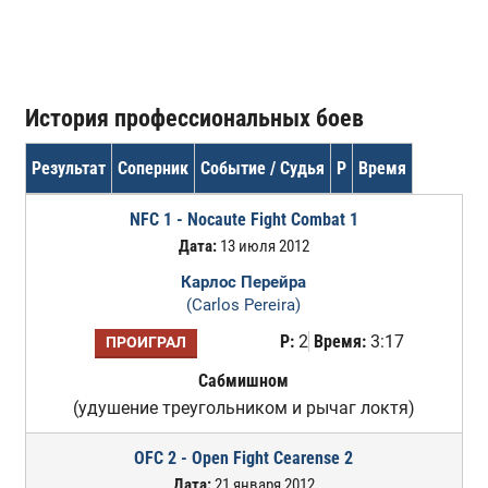
История профессиональных боев
Результат
Соперник
Событие / Судья
Р
Время
NFC 1 - Nocaute Fight Combat 1
Дата:
13 июля 2012
Карлос Перейра
(Carlos Pereira)
Р:
2
Время:
3:17
ПРОИГРАЛ
Сабмишном
(удушение треугольником и рычаг локтя)
OFC 2 - Open Fight Cearense 2
Дата:
21 января 2012