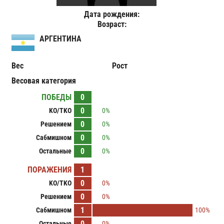
Дата рождения:
Возраст:
АРГЕНТИНА
Вес
Рост
Весовая категория
ПОБЕДЫ
0
0
KO/TKO
0%
0
Решением
0%
0
Сабмишном
0%
0
Остальные
0%
ПОРАЖЕНИЯ
1
0
KO/TKO
0%
0
Решением
0%
1
Сабмишном
100%
0
Остальные
0%