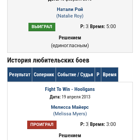
Натали Рой
(Natalie Roy)
Р:
3
Время:
5:00
ВЫИГРАЛ
Решением
(единогласным)
История любительских боев
Результат
Соперник
Событие / Судья
Р
Время
Fight To Win - Hooligans
Дата:
19 апреля 2013
Мелисса Майерс
(Melissa Myers)
Р:
3
Время:
3:00
ПРОИГРАЛ
Решением