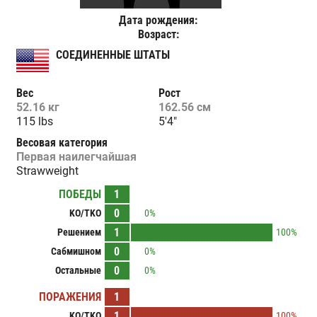
Дата рождения:
Возраст:
СОЕДИНЕННЫЕ ШТАТЫ
Вес
Рост
52.16 кг
162.56 см
115 lbs
5'4"
Весовая категория
Первая наилегчайшая
Strawweight
ПОБЕДЫ
1
0
KO/TKO
0%
1
Решением
100%
0
Сабмишном
0%
0
Остальные
0%
ПОРАЖЕНИЯ
1
1
KO/TKO
100%