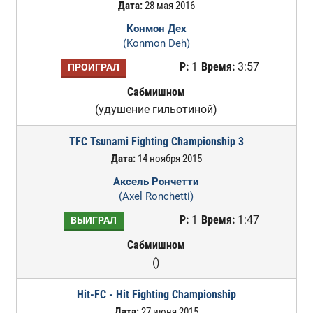
Дата:
28 мая 2016
Конмон Дех
(Konmon Deh)
Р:
1
Время:
3:57
ПРОИГРАЛ
Сабмишном
(удушение гильотиной)
TFC Tsunami Fighting Championship 3
Дата:
14 ноября 2015
Аксель Рончетти
(Axel Ronchetti)
Р:
1
Время:
1:47
ВЫИГРАЛ
Сабмишном
()
Hit-FC - Hit Fighting Championship
Дата:
27 июня 2015