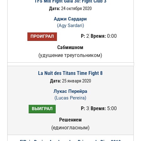
TFS Mix Fight Gala 30: Fight Club 3
Дата:
24 октября 2020
Аджи Сардари
(Agy Sardari)
Р:
2
Время:
0:00
ПРОИГРАЛ
Сабмишном
(удушение треугольником)
La Nuit des Titans Time Fight 8
Дата:
25 января 2020
Лукас Перейра
(Lucas Pereira)
Р:
3
Время:
5:00
ВЫИГРАЛ
Решением
(единогласным)