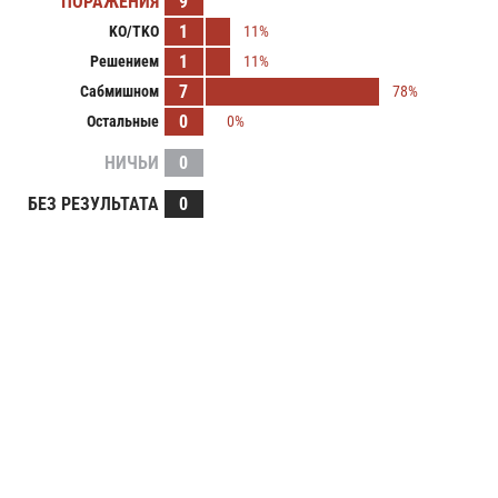
ПОРАЖЕНИЯ
9
1
KO/TKO
11%
1
Решением
11%
7
Сабмишном
78%
0
Остальные
0%
НИЧЬИ
0
БЕЗ РЕЗУЛЬТАТА
0