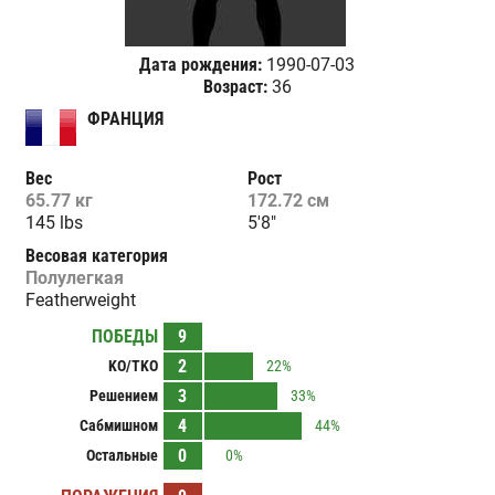
Дата рождения:
1990-07-03
Возраст:
36
ФРАНЦИЯ
Вес
Рост
65.77 кг
172.72 см
145 lbs
5'8"
Весовая категория
Полулегкая
Featherweight
ПОБЕДЫ
9
2
KO/TKO
22%
3
Решением
33%
4
Сабмишном
44%
0
Остальные
0%