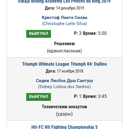
ElBaja Boxing Academy Les Princes du Ring 2019
Дата:
14 декабря 2019
Кристоф Леите Силва
(Christophe Leite Silva)
Р:
3
Время:
5:00
ВЫИГРАЛ
Решением
(единогласным)
Triumph Ultimate League Triumph 04: Oullins
Дата:
17 ноября 2018
Сидни Лисбоа Душ Сантуш
(Sidney Lisboa dos Santos)
Р:
1
Время:
3:45
ВЫИГРАЛ
Техническим нокаутом
(удары)
Hit-FC Hit Fighting Championship 5