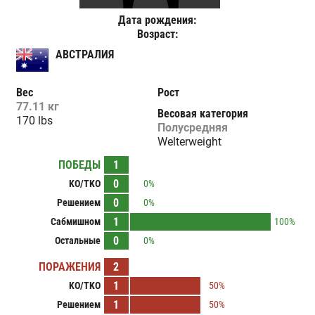
Дата рождения:
Возраст:
АВСТРАЛИЯ
Вес
Рост
77.11 кг
Весовая категория
170 lbs
Полусредняя
Welterweight
ПОБЕДЫ
1
0
KO/TKO
0%
0
Решением
0%
1
Сабмишном
100%
0
Остальные
0%
ПОРАЖЕНИЯ
2
1
KO/TKO
50%
1
Решением
50%