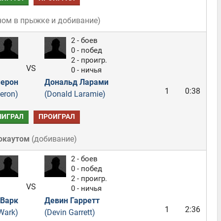
ном в прыжке и добивание
)
2 - боев
0 - побед
2 - проигр.
VS
0 - ничья
мерон
Дональд Ларами
1
0:38
eron)
(Donald Laramie)
ЫИГРАЛ
ПРОИГРАЛ
окаутом
(
добивание
)
2 - боев
0 - побед
2 - проигр.
VS
0 - ничья
Варк
Девин Гарретт
1
2:36
Wark)
(Devin Garrett)