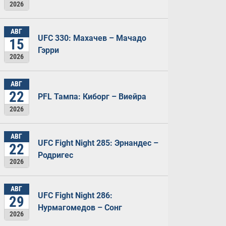
2026
АВГ
UFC 330: Махачев – Мачадо
15
Гэрри
2026
АВГ
22
PFL Тампа: Киборг – Виейра
2026
АВГ
UFC Fight Night 285: Эрнандес –
22
Родригес
2026
АВГ
UFC Fight Night 286:
29
Нурмагомедов – Сонг
2026