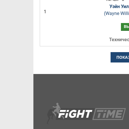
Уэйн Уи
1
(Wayne Will
В
Техниче
ПОКА