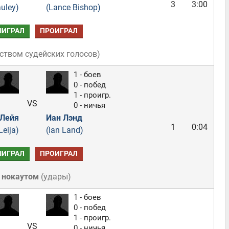
3
3:00
uley)
(Lance Bishop)
ЫИГРАЛ
ПРОИГРАЛ
ством судейских голосов
)
1 - боев
0 - побед
1 - проигр.
VS
0 - ничья
 Лейя
Иан Лэнд
1
0:04
Leija)
(Ian Land)
ЫИГРАЛ
ПРОИГРАЛ
 нокаутом
(
удары
)
1 - боев
0 - побед
1 - проигр.
VS
0 - ничья