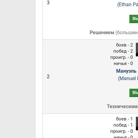
3
(Ethan Pa
В
Решением
(
большин
боев - 2
побед - 2
проигр. - 0
ничья - 0
Мануэль
2
(Manuel 
В
Техническим
боев - 1
побед - 1
проигр. - 0
ничья - 0