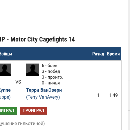
P - Motor City Cagefights 14
Бойцы
Раунд
Время
6 - боев
3 - побед
3 - проигр.
VS
0 - ничья
Куппе
Терри ВанЭвери
1
1:49
uppe)
(Terry VanAvery)
ЫИГРАЛ
ПРОИГРАЛ
душение гильотиной
)