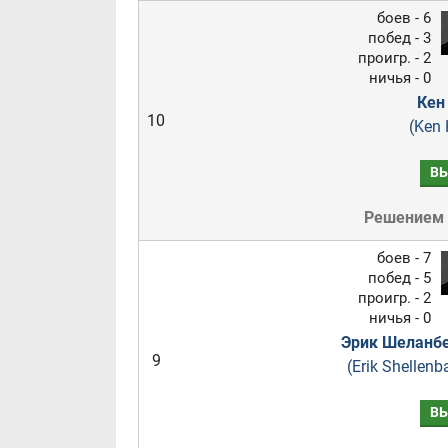
боев - 6
побед - 3
проигр. - 2
ничья - 0
Кен
10
(Ken 
В
Решением
боев - 7
побед - 5
проигр. - 2
ничья - 0
Эрик Шеланб
9
(Erik Shellenb
В