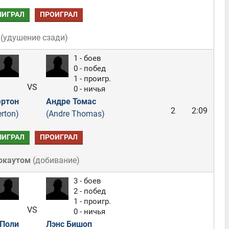
ЫИГРАЛ
ПРОИГРАЛ
(
удушение сзади
)
1 - боев
0 - побед
1 - проигр.
VS
0 - ничья
ертон
Андре Томас
2
2:09
rton)
(Andre Thomas)
ЫИГРАЛ
ПРОИГРАЛ
окаутом
(
добивание
)
3 - боев
2 - побед
1 - проигр.
VS
0 - ничья
 Поли
Лэнс Бишоп