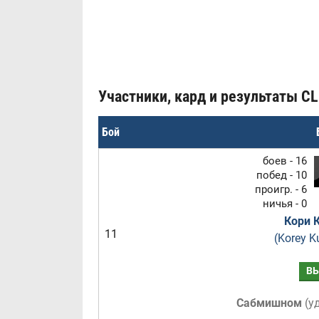
Участники, кард и результаты CLI
Бой
боев - 16
побед - 10
проигр. - 6
ничья - 0
Кори 
11
(Korey K
В
Сабмишном
(
у