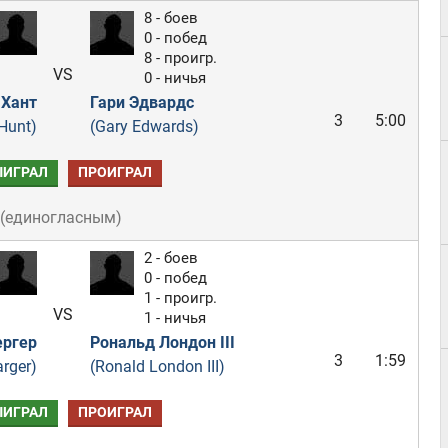
8 - боев
0 - побед
8 - проигр.
VS
0 - ничья
 Хант
Гари Эдвардс
3
5:00
Hunt)
(Gary Edwards)
ЫИГРАЛ
ПРОИГРАЛ
(
единогласным
)
2 - боев
0 - побед
1 - проигр.
VS
1 - ничья
ергер
Рональд Лондон III
3
1:59
arger)
(Ronald London III)
ЫИГРАЛ
ПРОИГРАЛ