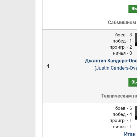
В
Сабмишном
боев - 3
побед - 1
проигр. - 2
ничья - 0
Джастин Кандерс-Ов
4
(Justin Canders-Ove
В
Техническим н
боев - 6
побед - 4
проигр. - 1
ничья - 1
Итан