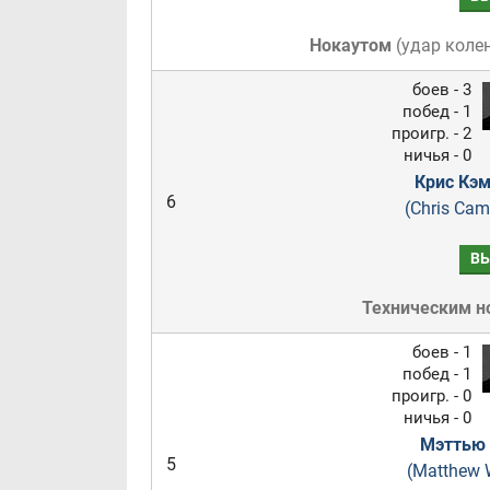
Нокаутом
(
удар коле
боев - 3
побед - 1
проигр. - 2
ничья - 0
Крис Кэ
6
(Chris Cam
В
Техническим н
боев - 1
побед - 1
проигр. - 0
ничья - 0
Мэттью 
5
(Matthew 