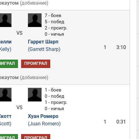
окаутом
(
добивание
)
7 - боев
5 - побед
2 - проигр.
VS
0 - ничья
Келли
Гаррет Шарп
1
3:10
Kelly)
(Garrett Sharp)
ЫИГРАЛ
ПРОИГРАЛ
окаутом
(
добивание
)
1 - боев
0 - побед
1 - проигр.
VS
0 - ничья
котт
Хуан Ромеро
1
0:31
cott)
(Juan Romero)
ЫИГРАЛ
ПРОИГРАЛ