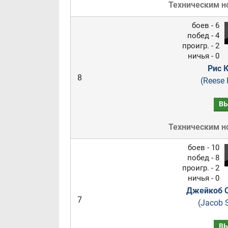
Техническим н
боев - 6
побед - 4
проигр. - 2
ничья - 0
Рис 
8
(Reese 
В
Техническим н
боев - 10
побед - 8
проигр. - 2
ничья - 0
Джейкоб С
7
(Jacob S
В