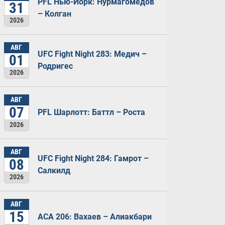
PFL Нью-Йорк: Нурмагомедов
31
– Колган
2026
АВГ
UFC Fight Night 283: Медич –
01
Родригес
2026
АВГ
07
PFL Шарлотт: Баттл – Роста
2026
АВГ
UFC Fight Night 284: Гамрот –
08
Салкилд
2026
АВГ
15
ACA 206: Вахаев – Алиакбари