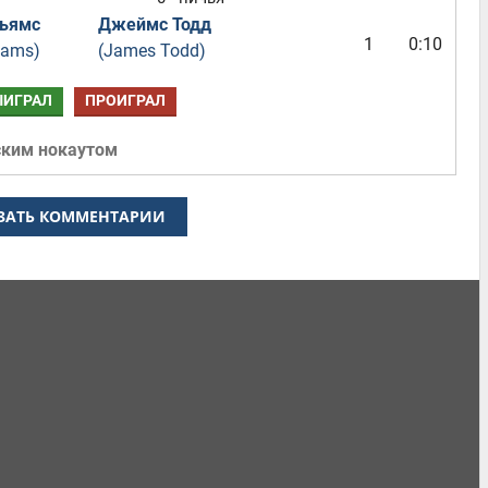
льямс
Джеймс Тодд
1
0:10
iams)
(James Todd)
ЫИГРАЛ
ПРОИГРАЛ
ским нокаутом
ЗАТЬ КОММЕНТАРИИ