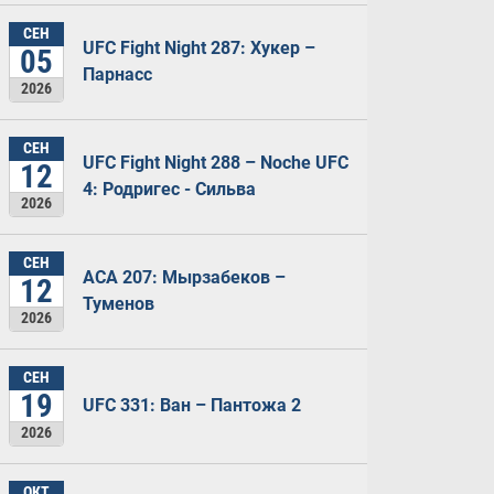
СЕН
UFC Fight Night 287: Хукер –
05
Парнасс
2026
СЕН
UFC Fight Night 288 – Noche UFC
12
4: Родригес - Сильва
2026
СЕН
ACA 207: Мырзабеков –
12
Туменов
2026
СЕН
19
UFC 331: Ван – Пантожа 2
2026
ОКТ