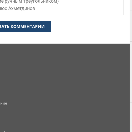
ие ручным треугольником
)
люс Ахметдинов
ЗАТЬ КОММЕНТАРИИ
ание