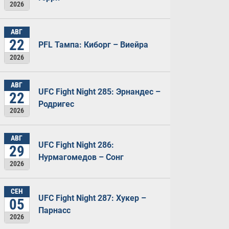
2026
АВГ
22
PFL Тампа: Киборг – Виейра
2026
АВГ
UFC Fight Night 285: Эрнандес –
22
Родригес
2026
АВГ
UFC Fight Night 286:
29
Нурмагомедов – Сонг
2026
СЕН
UFC Fight Night 287: Хукер –
05
Парнасс
2026