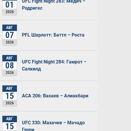
UFC Fight Night 283: Медич –
01
Родригес
2026
АВГ
07
PFL Шарлотт: Баттл – Роста
2026
АВГ
UFC Fight Night 284: Гамрот –
08
Салкилд
2026
АВГ
15
ACA 206: Вахаев – Алиакбари
2026
АВГ
UFC 330: Махачев – Мачадо
15
Гэрри