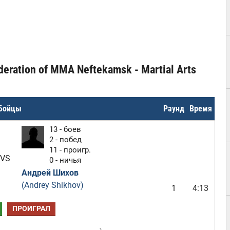
eration of MMA Neftekamsk - Martial Arts
Бойцы
Раунд
Время
13 - боев
2 - побед
11 - проигр.
VS
0 - ничья
Андрей Шихов
(Andrey Shikhov)
1
4:13
ПРОИГРАЛ