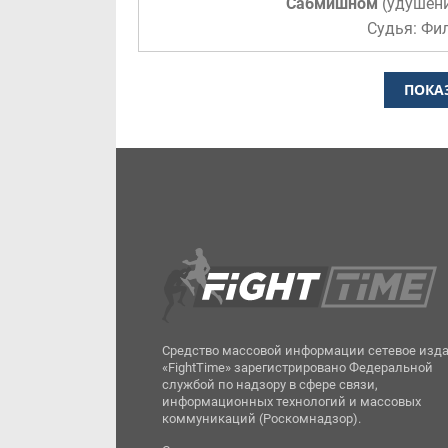
Сабмишном
(
удушен
Судья: Фи
ПОКА
Средство массовой информации сетевое изд
«FightTime» зарегистрировано Федеральной
службой по надзору в сфере связи,
информационных технологий и массовых
коммуникаций (Роскомнадзор).