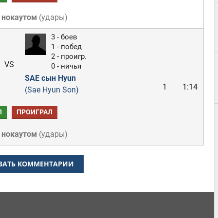
 нокаутом
(
удары
)
3 - боев
1 - побед
2 - проигр.
VS
0 - ничья
SAE сын Hyun
1
1:14
(Sae Hyun Son)
Л
ПРОИГРАЛ
 нокаутом
(
удары
)
ЗАТЬ КОММЕНТАРИИ