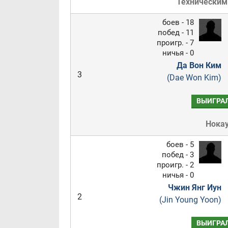
Техническим
боев - 18
побед - 11
проигр. - 7
ничья - 0
Да Вон Ким
3
(Dae Won Kim)
ВЫИГРА
Нока
боев - 5
побед - 3
проигр. - 2
ничья - 0
Чжин Янг Иун
2
(Jin Young Yoon)
ВЫИГРА