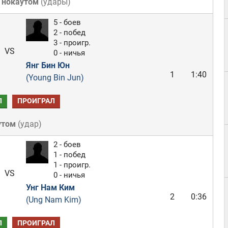
 нокаутом
(
удары
)
5 - боев
2 - побед
3 - проигр.
VS
0 - ничья
Янг Бин Юн
1
1:40
(Young Bin Jun)
Л
ПРОИГРАЛ
утом
(
удар
)
2 - боев
1 - побед
1 - проигр.
VS
0 - ничья
Унг Нам Ким
2
0:36
(Ung Nam Kim)
Л
ПРОИГРАЛ