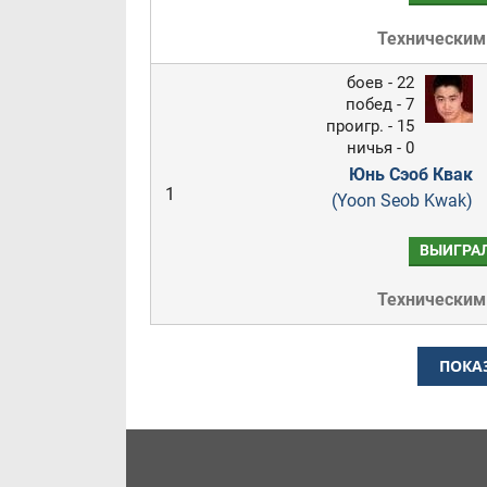
Техническим
боев - 22
побед - 7
проигр. - 15
ничья - 0
Юнь Сэоб Квак
1
(Yoon Seob Kwak)
ВЫИГРА
Техническим
ПОКА