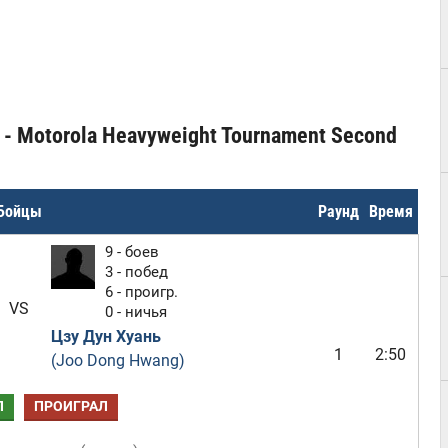
 - Motorola Heavyweight Tournament Second
Бойцы
Раунд
Время
9 - боев
3 - побед
6 - проигр.
VS
0 - ничья
Цзу Дун Хуань
1
2:50
(Joo Dong Hwang)
Л
ПРОИГРАЛ