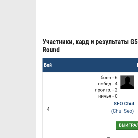
Участники, кард и результаты G5
Round
Бой
боев - 6
побед - 4
проигр. - 2
ничья - 0
SEO Chul
4
(Chul Seo)
ВЫИГРА