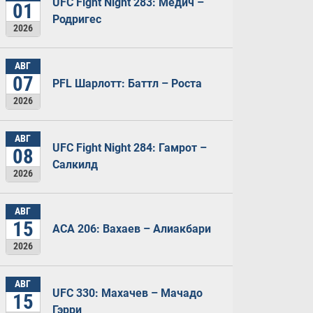
UFC Fight Night 283: Медич –
01
Родригес
2026
АВГ
07
PFL Шарлотт: Баттл – Роста
2026
АВГ
UFC Fight Night 284: Гамрот –
08
Салкилд
2026
АВГ
15
ACA 206: Вахаев – Алиакбари
2026
АВГ
UFC 330: Махачев – Мачадо
15
Гэрри