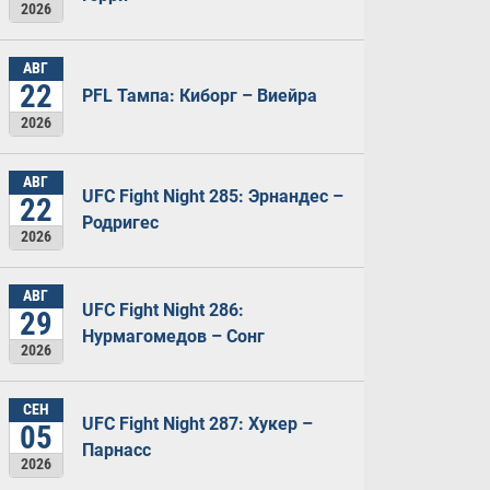
2026
АВГ
22
PFL Тампа: Киборг – Виейра
2026
АВГ
UFC Fight Night 285: Эрнандес –
22
Родригес
2026
АВГ
UFC Fight Night 286:
29
Нурмагомедов – Сонг
2026
СЕН
UFC Fight Night 287: Хукер –
05
Парнасс
2026