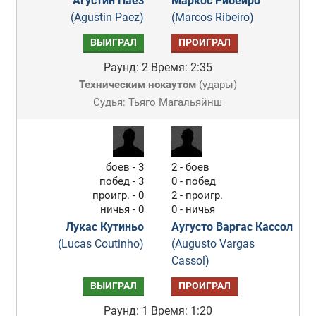
Агустин Паез
Маркос Рибейро
(Agustin Paez)
(Marcos Ribeiro)
ВЫИГРАЛ
ПРОИГРАЛ
Раунд: 2
Время: 2:35
Техническим нокаутом
(
удары
)
Судья: Тьяго Магальяйнш
боев - 3
2 - боев
побед - 3
0 - побед
проигр. - 0
2 - проигр.
ничья - 0
0 - ничья
Лукас Кутиньо
Аугусто Варгас Кассол
(Lucas Coutinho)
(Augusto Vargas
Cassol)
ВЫИГРАЛ
ПРОИГРАЛ
Раунд: 1
Время: 1:20