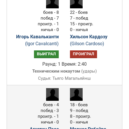
боев - 8
22 - боев
побед - 7
7 - побед
проигр. - 1
15 - проигр.
ничья - 0
0 - ничья
Игорь Кавальканти
Хильсон Кардозу
(Igor Cavalcanti)
(Gilson Cardoso)
ВЫИГРАЛ
ПРОИГРАЛ
Раунд: 1
Время: 2:40
Техническим нокаутом
(
удары
)
Судья: Тьяго Магальяйнш
боев - 4
18 - боев
побед - 3
9 - побед
проигр. - 1
8 - проигр.
ничья - 0
0 - ничья