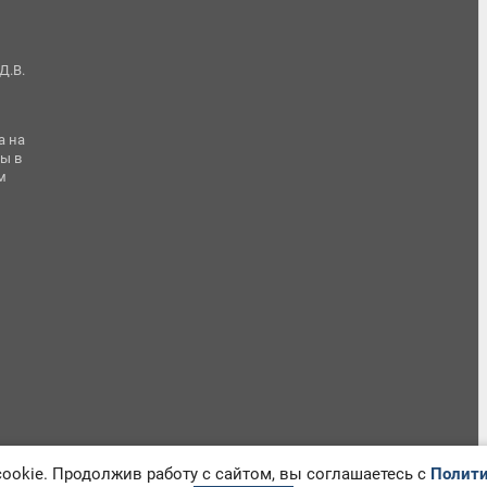
Д.В.
а на
ы в
м
okie. Продолжив работу с сайтом, вы соглашаетесь с
Полити