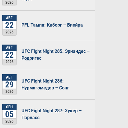
2026
АВГ
22
PFL Тампа: Киборг – Виейра
2026
АВГ
UFC Fight Night 285: Эрнандес –
22
Родригес
2026
АВГ
UFC Fight Night 286:
29
Нурмагомедов – Сонг
2026
СЕН
UFC Fight Night 287: Хукер –
05
Парнасс
2026