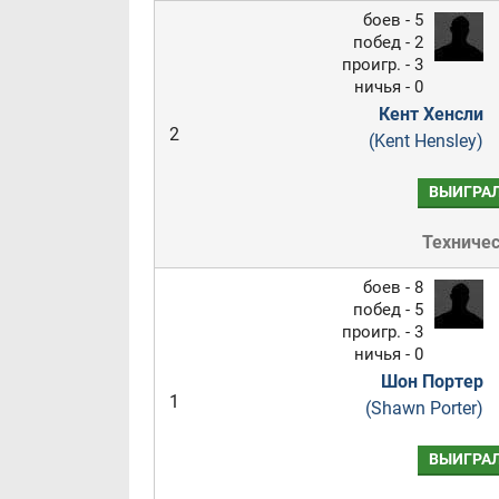
боев - 5
побед - 2
проигр. - 3
ничья - 0
Кент Хенсли
2
(Kent Hensley)
ВЫИГРА
Техниче
боев - 8
побед - 5
проигр. - 3
ничья - 0
Шон Портер
1
(Shawn Porter)
ВЫИГРА