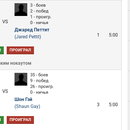
3 - боев
2 - побед
1 - проигр.
VS
0 - ничья
Джаред Петтит
1
5:00
(Jared Pettit)
Л
ПРОИГРАЛ
ским нокаутом
35 - боев
9 - побед
26 - проигр.
VS
0 - ничья
Шон Гэй
3
5:00
(Shaun Gay)
Л
ПРОИГРАЛ