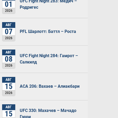
UFC Fight Night 283: Медич –
01
Родригес
2026
АВГ
07
PFL Шарлотт: Баттл – Роста
2026
АВГ
UFC Fight Night 284: Гамрот –
08
Салкилд
2026
АВГ
15
ACA 206: Вахаев – Алиакбари
2026
АВГ
UFC 330: Махачев – Мачадо
15
Гэрри