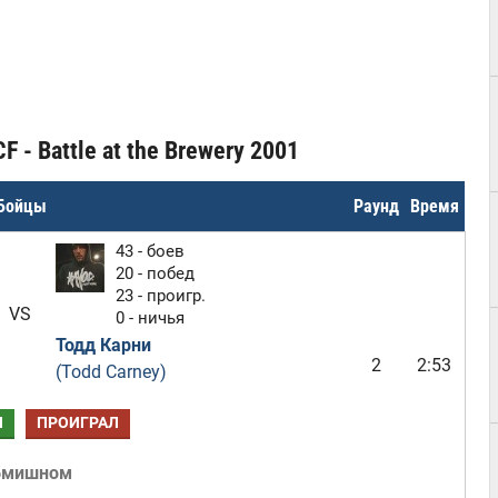
 - Battle at the Brewery 2001
Бойцы
Раунд
Время
43 - боев
20 - побед
23 - проигр.
VS
0 - ничья
Тодд Карни
2
2:53
(Todd Carney)
Л
ПРОИГРАЛ
бмишном