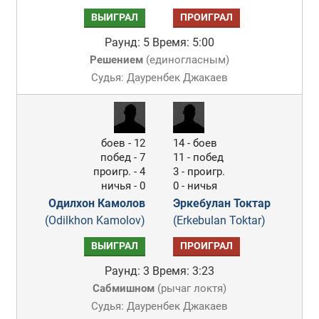
ВЫИГРАЛ
ПРОИГРАЛ
Раунд: 5
Время: 5:00
Решением
(
единогласным
)
Судья: Дауренбек Джакаев
боев - 12
14 - боев
побед - 7
11 - побед
проигр. - 4
3 - проигр.
ничья - 0
0 - ничья
Одилхон Камолов
Эркебулан Токтар
(Odilkhon Kamolov)
(Erkebulan Toktar)
ВЫИГРАЛ
ПРОИГРАЛ
Раунд: 3
Время: 3:23
Сабмишном
(
рычаг локтя
)
Судья: Дауренбек Джакаев