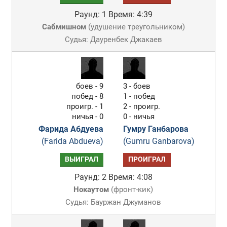
Раунд: 1
Время: 4:39
Сабмишном
(
удушение треугольником
)
Судья: Дауренбек Джакаев
боев - 9
3 - боев
побед - 8
1 - побед
проигр. - 1
2 - проигр.
ничья - 0
0 - ничья
Фарида Абдуева
Гумру Ганбарова
(Farida Abdueva)
(Gumru Ganbarova)
ВЫИГРАЛ
ПРОИГРАЛ
Раунд: 2
Время: 4:08
Нокаутом
(
фронт-кик
)
Судья: Бауржан Джуманов