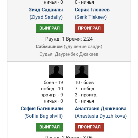
ничья - 0
0 - ничья
Зияд Садайлы
Серик Тлекеев
(Ziyad Sadaily)
(Serik Tlekeev)
ВЫИГРАЛ
ПРОИГРАЛ
Раунд: 1
Время: 2:24
Сабмишном
(
удушение сзади
)
Судья: Дауренбек Джакаев
боев - 19
10 - боев
побед - 10
7 - побед
проигр. - 9
3 - проигр.
ничья - 0
0 - ничья
София Багишвили
Анастасия Дюжикова
(Sofiia Bagishvili)
(Anastasia Dyuzhikova)
ВЫИГРАЛ
ПРОИГРАЛ
Раунд: 2
Время: 3:06