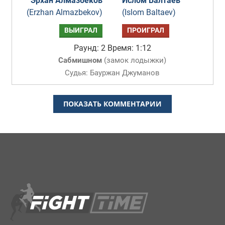
Эрхан Алмазбеков
Ислом Балтаев
(Erzhan Almazbekov)
(Islom Baltaev)
ВЫИГРАЛ
ПРОИГРАЛ
Раунд: 2
Время: 1:12
Сабмишном
(
замок лодыжки
)
Судья: Бауржан Джуманов
ПОКАЗАТЬ КОММЕНТАРИИ