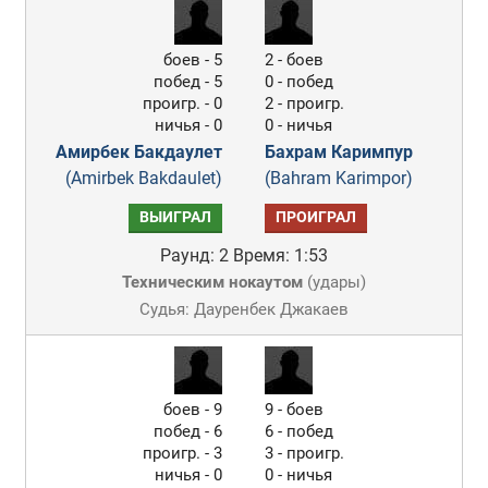
боев - 5
2 - боев
побед - 5
0 - побед
проигр. - 0
2 - проигр.
ничья - 0
0 - ничья
Амирбек Бакдаулет
Бахрам Каримпур
(Amirbek Bakdaulet)
(Bahram Karimpor)
ВЫИГРАЛ
ПРОИГРАЛ
Раунд: 2
Время: 1:53
Техническим нокаутом
(
удары
)
Судья: Дауренбек Джакаев
боев - 9
9 - боев
побед - 6
6 - побед
проигр. - 3
3 - проигр.
ничья - 0
0 - ничья