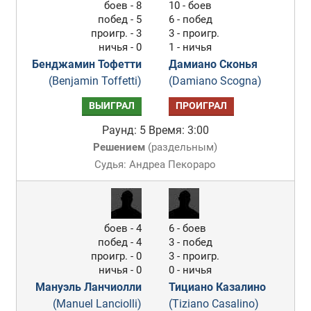
боев - 8
10 - боев
побед - 5
6 - побед
проигр. - 3
3 - проигр.
ничья - 0
1 - ничья
Бенджамин Тофетти
Дамиано Сконья
(Benjamin Toffetti)
(Damiano Scogna)
ВЫИГРАЛ
ПРОИГРАЛ
Раунд: 5
Время: 3:00
Решением
(
раздельным
)
Судья: Андреа Пекораро
боев - 4
6 - боев
побед - 4
3 - побед
проигр. - 0
3 - проигр.
ничья - 0
0 - ничья
Мануэль Ланчиолли
Тициано Казалино
(Manuel Lanciolli)
(Tiziano Casalino)