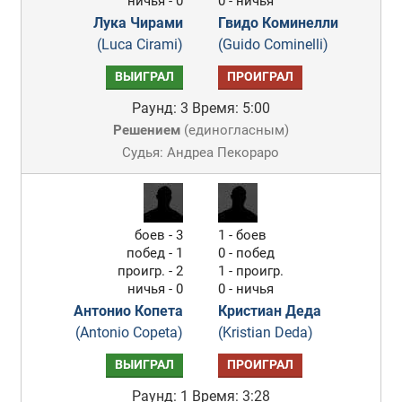
ничья - 0
0 - ничья
Лука Чирами
Гвидо Коминелли
(Luca Cirami)
(Guido Cominelli)
ВЫИГРАЛ
ПРОИГРАЛ
Раунд: 3
Время: 5:00
Решением
(
единогласным
)
Судья: Андреа Пекораро
боев - 3
1 - боев
побед - 1
0 - побед
проигр. - 2
1 - проигр.
ничья - 0
0 - ничья
Антонио Копета
Кристиан Деда
(Antonio Copeta)
(Kristian Deda)
ВЫИГРАЛ
ПРОИГРАЛ
Раунд: 1
Время: 3:28