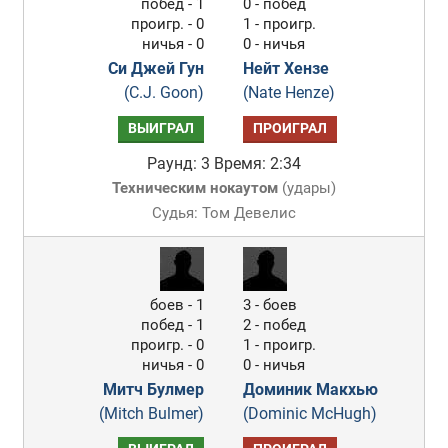
побед - 1
0 - побед
проигр. - 0
1 - проигр.
ничья - 0
0 - ничья
Си Джей Гун
Нейт Хензе
(C.J. Goon)
(Nate Henze)
ВЫИГРАЛ
ПРОИГРАЛ
Раунд: 3
Время: 2:34
Техническим нокаутом
(
удары
)
Судья: Том Девелис
боев - 1
3 - боев
побед - 1
2 - побед
проигр. - 0
1 - проигр.
ничья - 0
0 - ничья
Митч Булмер
Доминик Макхью
(Mitch Bulmer)
(Dominic McHugh)