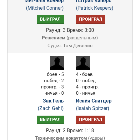
Митчелл Коннер
Патрик Киперс
(Mitchell Conner)
(Patrick Keepers)
ВЫИГРАЛ
ПРОИГРАЛ
Раунд: 3
Время: 3:00
Решением
(
раздельным
)
Судья: Том Девелис
боев - 5
4 - боев
побед - 2
0 - побед
проигр. - 3
4 - проигр.
ничья - 0
0 - ничья
Зак Гель
Исайя Спитцер
(Zach Gehl)
(Isaiah Spitzer)
ВЫИГРАЛ
ПРОИГРАЛ
Раунд: 2
Время: 1:18
Техническим нокаутом
(
удары
)