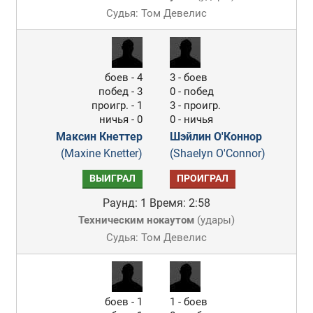
Судья: Том Девелис
боев - 4
3 - боев
побед - 3
0 - побед
проигр. - 1
3 - проигр.
ничья - 0
0 - ничья
Максин Кнеттер
Шэйлин О'Коннор
(Maxine Knetter)
(Shaelyn O'Connor)
ВЫИГРАЛ
ПРОИГРАЛ
Раунд: 1
Время: 2:58
Техническим нокаутом
(
удары
)
Судья: Том Девелис
боев - 1
1 - боев