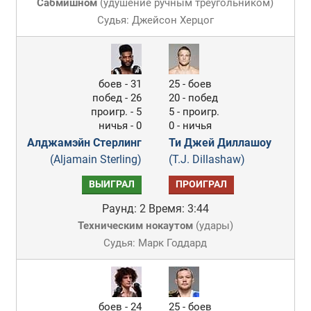
Сабмишном
(
удушение ручным треугольником
)
Судья: Джейсон Херцог
боев - 31
25 - боев
побед - 26
20 - побед
проигр. - 5
5 - проигр.
ничья - 0
0 - ничья
Алджамэйн Стерлинг
Ти Джей Диллашоу
(Aljamain Sterling)
(T.J. Dillashaw)
ВЫИГРАЛ
ПРОИГРАЛ
Раунд: 2
Время: 3:44
Техническим нокаутом
(
удары
)
Судья: Марк Годдард
боев - 24
25 - боев