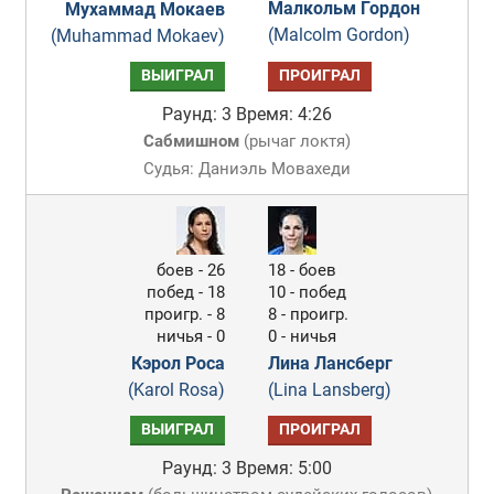
Малкольм Гордон
Мухаммад Мокаев
(Malcolm Gordon)
(Muhammad Mokaev)
ВЫИГРАЛ
ПРОИГРАЛ
Раунд: 3
Время: 4:26
Сабмишном
(
рычаг локтя
)
Судья: Даниэль Мовахеди
боев - 26
18 - боев
побед - 18
10 - побед
проигр. - 8
8 - проигр.
ничья - 0
0 - ничья
Кэрол Роса
Лина Лансберг
(Karol Rosa)
(Lina Lansberg)
ВЫИГРАЛ
ПРОИГРАЛ
Раунд: 3
Время: 5:00