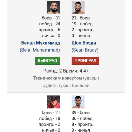
боев - 31
21 - боев
побед - 24
19 - побед
проигр. - 6
2 - проигр.
ничья - 0
0 - ничья
Белал Мухаммад
Шон Брэди
(Belal Muhammad)
(Sean Brady)
ВЫИГРАЛ
ПРОИГРАЛ
Раунд: 2
Время: 4:47
Техническим нокаутом
(
удары
)
Судья: Лукаш Босацки
боев - 21
39 - боев
побед - 18
30 - побед
проигр. - 2
8 - проигр.
ничья - 0
0 - ничья