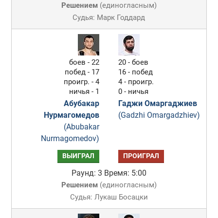
Решением
(
единогласным
)
Судья: Марк Годдард
боев - 22
20 - боев
побед - 17
16 - побед
проигр. - 4
4 - проигр.
ничья - 1
0 - ничья
Абубакар
Гаджи Омаргаджиев
Нурмагомедов
(Gadzhi Omargadzhiev)
(Abubakar
Nurmagomedov)
ВЫИГРАЛ
ПРОИГРАЛ
Раунд: 3
Время: 5:00
Решением
(
единогласным
)
Судья: Лукаш Босацки