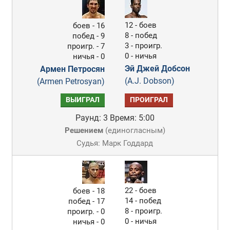
12 - боев
боев - 16
8 - побед
побед - 9
3 - проигр.
проигр. - 7
0 - ничья
ничья - 0
Эй Джей Добсон
Армен Петросян
(A.J. Dobson)
(Armen Petrosyan)
ВЫИГРАЛ
ПРОИГРАЛ
Раунд: 3
Время: 5:00
Решением
(
единогласным
)
Судья: Марк Годдард
22 - боев
боев - 18
14 - побед
побед - 17
8 - проигр.
проигр. - 0
0 - ничья
ничья - 0