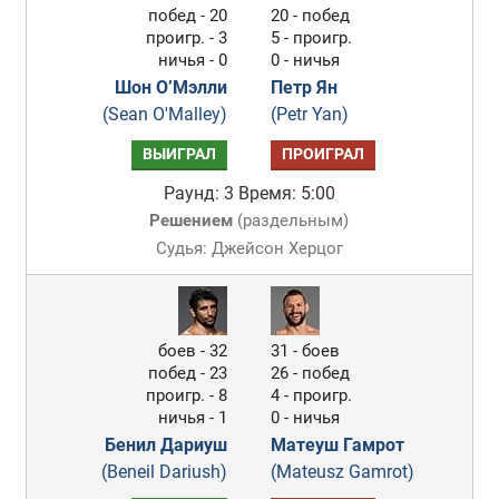
побед - 20
20 - побед
проигр. - 3
5 - проигр.
ничья - 0
0 - ничья
Шон О’Мэлли
Петр Ян
(Sean O'Malley)
(Petr Yan)
ВЫИГРАЛ
ПРОИГРАЛ
Раунд: 3
Время: 5:00
Решением
(
раздельным
)
Судья: Джейсон Херцог
боев - 32
31 - боев
побед - 23
26 - побед
проигр. - 8
4 - проигр.
ничья - 1
0 - ничья
Бенил Дариуш
Матеуш Гамрот
(Beneil Dariush)
(Mateusz Gamrot)