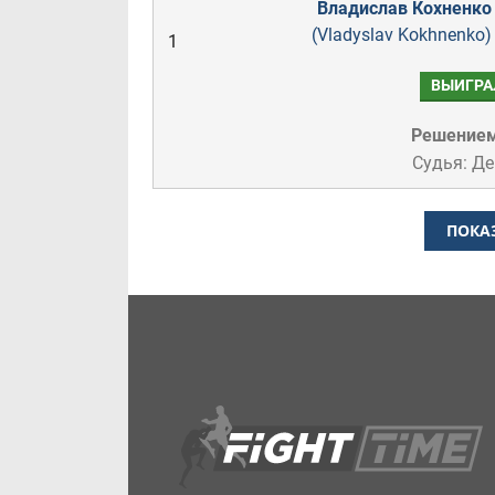
Владислав Кохненко
(Vladyslav Kokhnenko)
1
ВЫИГРА
Решение
Судья: Д
ПОКА