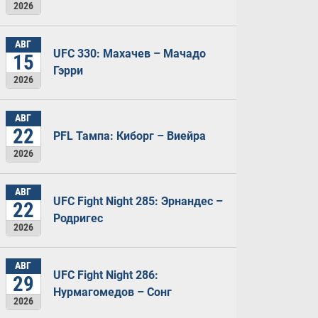
2026
АВГ
UFC 330: Махачев – Мачадо
15
Гэрри
2026
АВГ
22
PFL Тампа: Киборг – Виейра
2026
АВГ
UFC Fight Night 285: Эрнандес –
22
Родригес
2026
АВГ
UFC Fight Night 286:
29
Нурмагомедов – Сонг
2026