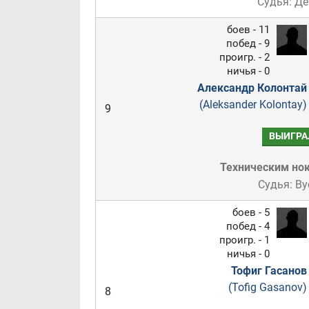
Судья: Д
боев - 11
побед - 9
проигр. - 2
ничья - 0
Александр Колонтай
(Aleksander Kolontay)
9
ВЫИГРА
Техническим но
Судья: В
боев - 5
побед - 4
проигр. - 1
ничья - 0
Тофиг Гасанов
(Tofig Gasanov)
8