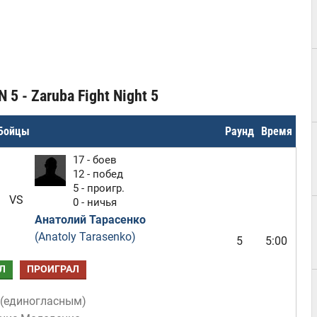
5 - Zaruba Fight Night 5
Бойцы
Раунд
Время
17 - боев
12 - побед
5 - проигр.
VS
0 - ничья
Анатолий Тарасенко
(Anatoly Tarasenko)
5
5:00
Л
ПРОИГРАЛ
(
единогласным
)