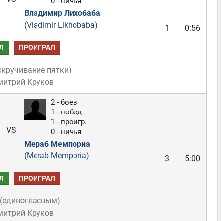
0 - ничья
Владимир Лихобаба
(Vladimir Likhobaba)
1
0:56
Л
ПРОИГРАЛ
скручивание пятки
)
митрий Круков
2 - боев
1 - побед
1 - проигр.
VS
0 - ничья
Мераб Мемпориа
(Merab Memporia)
3
5:00
Л
ПРОИГРАЛ
(
единогласным
)
митрий Круков