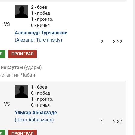
2 - боев
1 - побед
1 - проигр.
VS
0 - ничья
Александр Турчинский
(Alexandr Turchinskiy)
2
3:22
Л
ПРОИГРАЛ
 нокаутом
(
удары
)
нстантин Чабан
1 - боев
0 - побед
1 - проигр.
VS
0 - ничья
Улькар Аббасзаде
(Ulkar Abbaszade)
1
2:37
Л
ПРОИГРАЛ