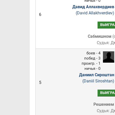
ничья - 0
Давид Аллахвердиев
(David Allakhverdiev)
6
ВЫИГРА
Сабмишном
(
Судья: Д
боев - 4
побед - 3
проигр. - 1
ничья - 0
Даниил Сироштан
(Daniil Siroshtan)
5
ВЫИГРА
Решением
Судья: Д