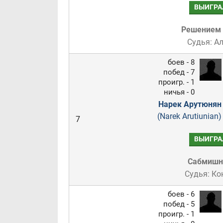
ВЫИГРА
Решением
Судья: А
боев - 8
побед - 7
проигр. - 1
ничья - 0
Нарек Арутюнян
(Narek Arutiunian)
7
ВЫИГРА
Сабмиш
Судья: Ко
боев - 6
побед - 5
проигр. - 1