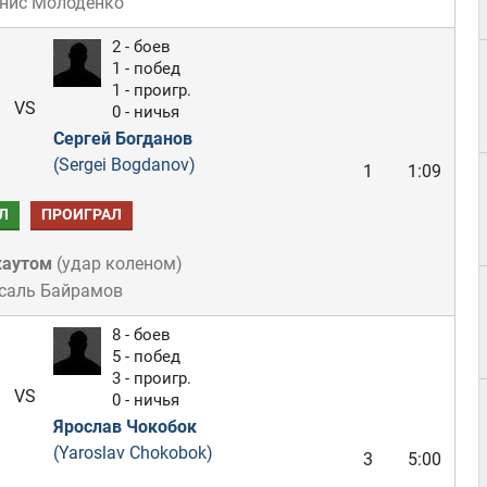
енис Молоденко
2 - боев
1 - побед
1 - проигр.
VS
0 - ничья
Сергей Богданов
(Sergei Bogdanov)
1
1:09
Л
ПРОИГРАЛ
каутом
(
удар коленом
)
усаль Байрамов
8 - боев
5 - побед
3 - проигр.
VS
0 - ничья
Ярослав Чокобок
(Yaroslav Chokobok)
3
5:00