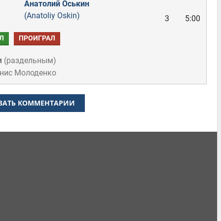
Анатолий Оськин
(Anatoliy Oskin)
3
5:00
Л
ПРОИГРАЛ
м
(
раздельным
)
енис Молоденко
ЗАТЬ КОММЕНТАРИИ