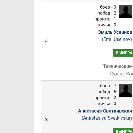
боев - 3
побед - 2
проигр. - 1
ничья - 0
Эмиль Усеинов
(Emil Useinov)
4
ВЫИГРА
Техническим
Судья: Ко
боев - 7
побед - 5
проигр. - 2
ничья - 0
Анастасия Светкивская
(Anastasiya Svetkivska)
3
ВЫИГРА