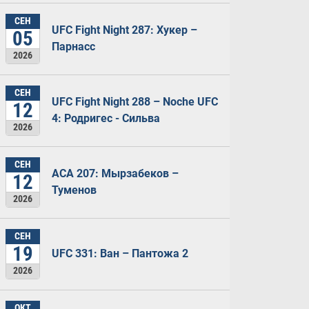
СЕН
UFC Fight Night 287: Хукер –
05
Парнасс
2026
СЕН
UFC Fight Night 288 – Noche UFC
12
4: Родригес - Сильва
2026
СЕН
ACA 207: Мырзабеков –
12
Туменов
2026
СЕН
19
UFC 331: Ван – Пантожа 2
2026
ОКТ