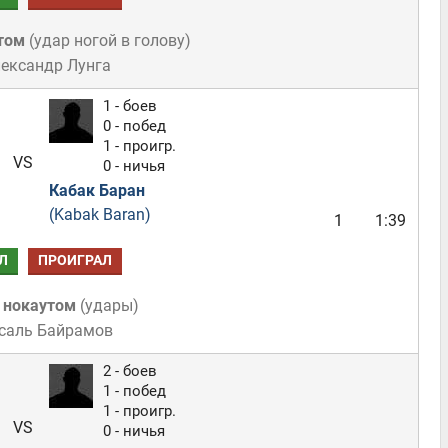
том
(
удар ногой в голову
)
лександр Лунга
1 - боев
0 - побед
1 - проигр.
VS
0 - ничья
Кабак Баран
(Kabak Baran)
1
1:39
Л
ПРОИГРАЛ
 нокаутом
(
удары
)
усаль Байрамов
2 - боев
1 - побед
1 - проигр.
VS
0 - ничья