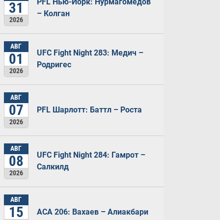
PFL Нью-Йорк: Нурмагомедов
31
– Колган
2026
АВГ
UFC Fight Night 283: Медич –
01
Родригес
2026
АВГ
07
PFL Шарлотт: Баттл – Роста
2026
АВГ
UFC Fight Night 284: Гамрот –
08
Салкилд
2026
АВГ
15
ACA 206: Вахаев – Алиакбари