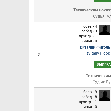
Техническим нокау
Судья: А
боев - 4
побед - 3
проигр. - 1
ничья - 0
Виталий Фиголь
(Vitaliy Figol)
2
ВЫИГРА
Техническим
Судья: В
боев - 9
побед - 8
проигр. - 1
ничья - 0