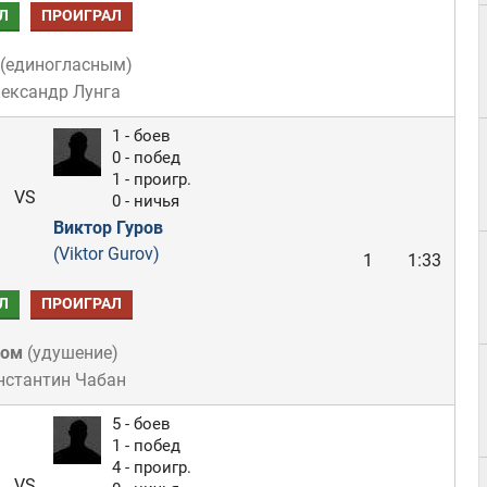
Л
ПРОИГРАЛ
(
единогласным
)
лександр Лунга
1 - боев
0 - побед
1 - проигр.
VS
0 - ничья
Виктор Гуров
(Viktor Gurov)
1
1:33
Л
ПРОИГРАЛ
ном
(
удушение
)
нстантин Чабан
5 - боев
1 - побед
4 - проигр.
VS