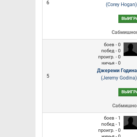
6
(Corey Hogan)
ВЫИГР
Сабмишно
боев - 0
побед - 0
проигр. - 0
ничья - 0
Джереми Година
5
(Jeremy Godina)
ВЫИГР
Сабмишн
боев - 1
побед - 1
проигр. - 0
ничья - 0