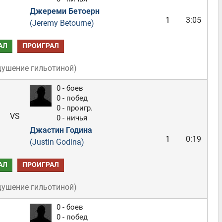
Джереми Бетоерн
1
3:05
(Jeremy Betourne)
АЛ
ПРОИГРАЛ
душение гильотиной
)
0 - боев
0 - побед
0 - проигр.
VS
0 - ничья
Джастин Година
1
0:19
(Justin Godina)
АЛ
ПРОИГРАЛ
душение гильотиной
)
0 - боев
0 - побед