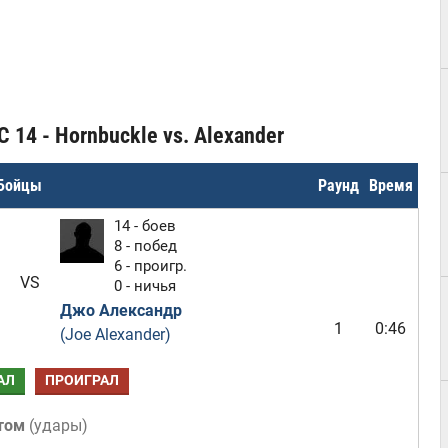
 14 - Hornbuckle vs. Alexander
Бойцы
Раунд
Время
14 - боев
8 - побед
6 - проигр.
VS
0 - ничья
Джо Александр
1
0:46
(Joe Alexander)
АЛ
ПРОИГРАЛ
том
(
удары
)