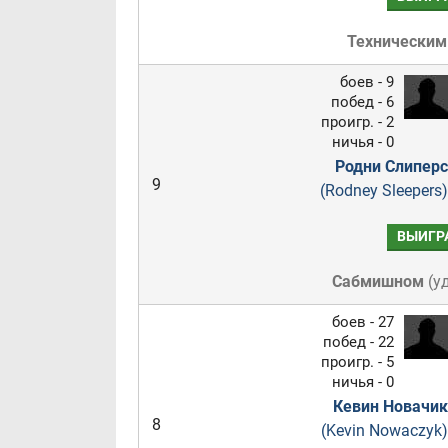
Техническим
боев - 9
побед - 6
проигр. - 2
ничья - 0
Родни Слиперс
9
(Rodney Sleepers)
ВЫИГР
Сабмишном
(
у
боев - 27
побед - 22
проигр. - 5
ничья - 0
Кевин Новачик
8
(Kevin Nowaczyk)