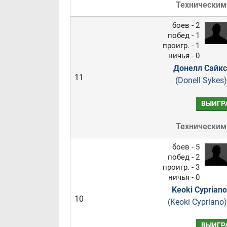
Техническим
боев - 2
побед - 1
проигр. - 1
ничья - 0
Донелл Сайкс
11
(Donell Sykes)
ВЫИГР
Техническим
боев - 5
побед - 2
проигр. - 3
ничья - 0
Keoki Cypriano
10
(Keoki Cypriano)
ВЫИГР