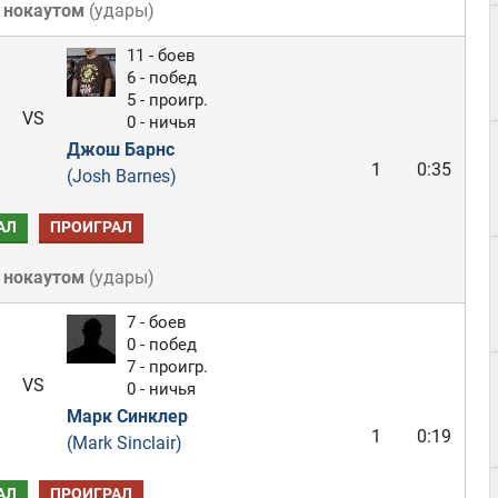
 нокаутом
(
удары
)
11 - боев
6 - побед
5 - проигр.
VS
0 - ничья
Джош Барнс
1
0:35
(Josh Barnes)
АЛ
ПРОИГРАЛ
 нокаутом
(
удары
)
7 - боев
0 - побед
7 - проигр.
VS
0 - ничья
Марк Синклер
1
0:19
(Mark Sinclair)
АЛ
ПРОИГРАЛ