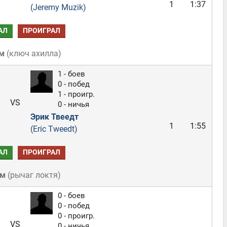
1
1:37
(Jeremy Muzik)
АЛ
ПРОИГРАЛ
м
(
ключ ахилла
)
1 - боев
0 - побед
1 - проигр.
VS
0 - ничья
Эрик Твеедт
1
1:55
(Eric Tweedt)
АЛ
ПРОИГРАЛ
ом
(
рычаг локтя
)
0 - боев
0 - побед
0 - проигр.
VS
0 - ничья