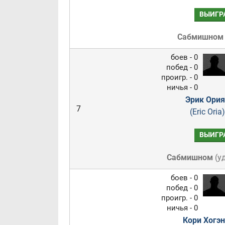
ВЫИГР
Сабмишном
боев - 0
побед - 0
проигр. - 0
ничья - 0
Эрик Ория
7
(Eric Oria)
ВЫИГР
Сабмишном
(
у
боев - 0
побед - 0
проигр. - 0
ничья - 0
Кори Хогэн