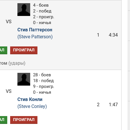
4 - боев
2 - побед
2 - проигр.
VS
0 - ничья
Стив Паттерсон
1
4:34
(Steve Patterson)
АЛ
ПРОИГРАЛ
том
(
удары
)
28 - боев
18 - побед
9 - проигр.
VS
0 - ничья
Стив Конли
2
1:47
(Steve Conley)
АЛ
ПРОИГРАЛ