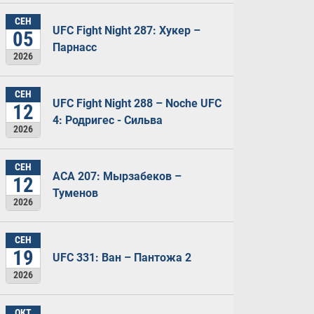
СЕН
UFC Fight Night 287: Хукер –
05
Парнасс
2026
СЕН
UFC Fight Night 288 – Noche UFC
12
4: Родригес - Сильва
2026
СЕН
ACA 207: Мырзабеков –
12
Туменов
2026
СЕН
19
UFC 331: Ван – Пантожа 2
2026
ОКТ