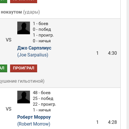
 нокаутом
(
удары
)
1 - боев
0 - побед
1 - проигр.
VS
0 - ничья
Джо Сарпэлиус
1
4:30
(Joe Sarpalius)
АЛ
ПРОИГРАЛ
душение гильотиной
)
48 - боев
25 - побед
22 - проигр.
VS
1 - ничья
Роберт Морроу
1
4:28
(Robert Morrow)