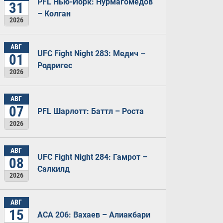
PFL Нью-Йорк: Нурмагомедов
31
– Колган
2026
АВГ
UFC Fight Night 283: Медич –
01
Родригес
2026
АВГ
07
PFL Шарлотт: Баттл – Роста
2026
АВГ
UFC Fight Night 284: Гамрот –
08
Салкилд
2026
АВГ
15
ACA 206: Вахаев – Алиакбари