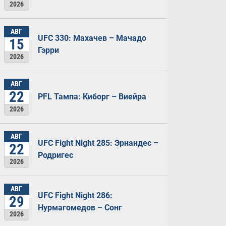
2026
АВГ
UFC 330: Махачев – Мачадо
15
Гэрри
2026
АВГ
22
PFL Тампа: Киборг – Виейра
2026
АВГ
UFC Fight Night 285: Эрнандес –
22
Родригес
2026
АВГ
UFC Fight Night 286:
29
Нурмагомедов – Сонг
2026