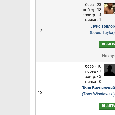
боев - 23
побед - 18
проигр. - 4
ничья - 1
Луис Тэйлор
13
(Louis Taylor)
ВЫИГР
Нокау
боев - 10
побед - 7
проигр. - 3
ничья - 0
Тони Виснивский
12
(Tony Wisniewski)
ВЫИГР