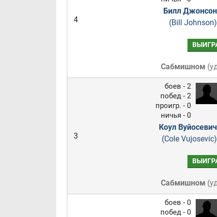
Билл Джонсон
4
(Bill Johnson)
ВЫИГР
Сабмишном
(
у
боев - 2
побед - 2
проигр. - 0
ничья - 0
Коул Вуйосевич
3
(Cole Vujosevic)
ВЫИГР
Сабмишном
(
у
боев - 0
побед - 0