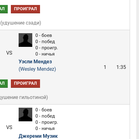
АЛ
ПРОИГРАЛ
(
удушение сзади
)
0 - боев
0 - побед
0 - проигр.
VS
0 - ничья
Уэсли Мендез
1
1:35
(Wesley Mendez)
АЛ
ПРОИГРАЛ
душение гильотиной
)
0 - боев
0 - побед
0 - проигр.
VS
0 - ничья
Джереми Музик