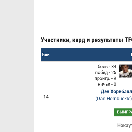
Участники, кард и результаты TFC
Бой
боев - 34
побед - 25
проигр. - 9
ничья - 0
Дэн Хорнбакл
14
(Dan Hornbuckle)
ВЫИГР
Нокау