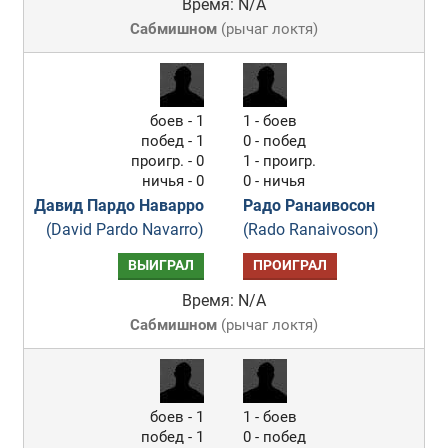
Время: N/A
Сабмишном
(
рычаг локтя
)
боев - 1
1 - боев
побед - 1
0 - побед
проигр. - 0
1 - проигр.
ничья - 0
0 - ничья
Давид Пардо Наварро
Радо Ранаивосон
(David Pardo Navarro)
(Rado Ranaivoson)
ВЫИГРАЛ
ПРОИГРАЛ
Время: N/A
Сабмишном
(
рычаг локтя
)
боев - 1
1 - боев
побед - 1
0 - побед