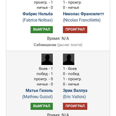
проигр. - 1
1 - проигр.
ничья - 0
0 - ничья
Фабрис Нольба
Николас Франсилетт
(Fabrice Nolbas)
(Nicolas Francillette)
ВЫИГРАЛ
ПРОИГРАЛ
Время: N/A
Сабмишном
(
рычаг локтя
)
боев - 1
1 - боев
побед - 1
0 - побед
проигр. - 0
1 - проигр.
ничья - 0
0 - ничья
Матье Гизоль
Эрик Валлуа
(Mathieu Guizol)
(Eric Vallois)
ВЫИГРАЛ
ПРОИГРАЛ
Время: N/A