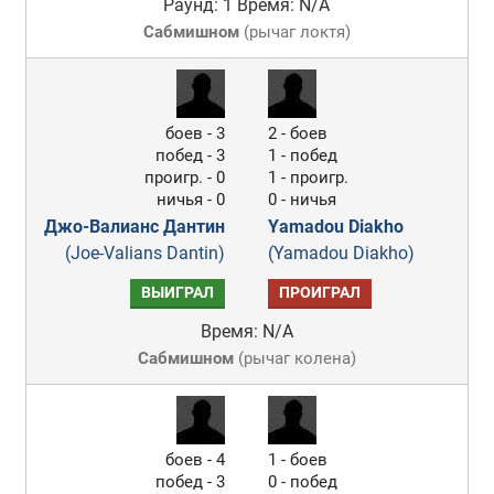
Раунд: 1
Время: N/A
Сабмишном
(
рычаг локтя
)
боев - 3
2 - боев
побед - 3
1 - побед
проигр. - 0
1 - проигр.
ничья - 0
0 - ничья
Джо-Валианс Дантин
Yamadou Diakho
(Joe-Valians Dantin)
(Yamadou Diakho)
ВЫИГРАЛ
ПРОИГРАЛ
Время: N/A
Сабмишном
(
рычаг колена
)
боев - 4
1 - боев
побед - 3
0 - побед