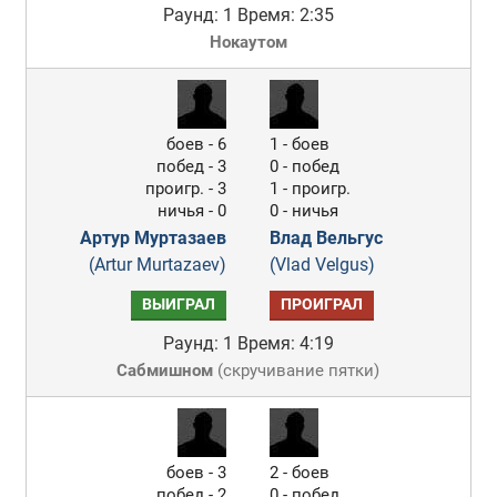
Раунд: 1
Время: 2:35
Нокаутом
боев - 6
1 - боев
побед - 3
0 - побед
проигр. - 3
1 - проигр.
ничья - 0
0 - ничья
Артур Муртазаев
Влад Вельгус
(Artur Murtazaev)
(Vlad Velgus)
ВЫИГРАЛ
ПРОИГРАЛ
Раунд: 1
Время: 4:19
Сабмишном
(
скручивание пятки
)
боев - 3
2 - боев
побед - 2
0 - побед