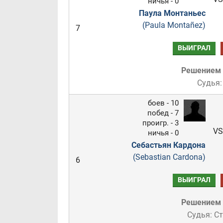
ничья - 0
Паула Монтаньес
(Paula Montañez)
7
ВЫИГРАЛ
Решением
Судья:
боев - 10
побед - 7
проигр. - 3
VS
ничья - 0
Себастьян Кардона
(Sebastian Cardona)
6
ВЫИГРАЛ
Решением
Судья: С