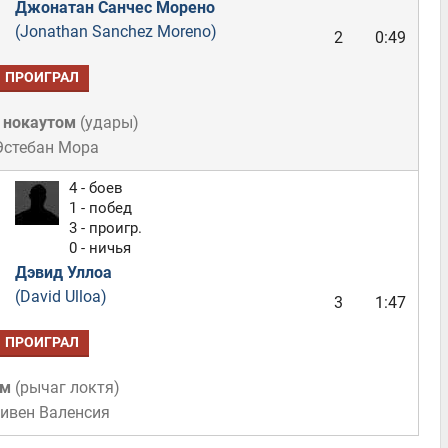
Джонатан Санчес Морено
(Jonathan Sanchez Moreno)
2
0:49
ПРОИГРАЛ
 нокаутом
(
удары
)
Эстебан Мора
4 - боев
1 - побед
3 - проигр.
0 - ничья
Дэвид Уллоа
(David Ulloa)
3
1:47
ПРОИГРАЛ
ом
(
рычаг локтя
)
тивен Валенсия