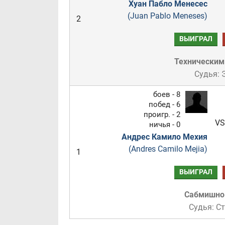
Хуан Пабло Менесес
(Juan Pablo Meneses)
2
ВЫИГРАЛ
Техническим
Судья: 
боев - 8
побед - 6
проигр. - 2
VS
ничья - 0
Андрес Камило Мехия
(Andres Camilo Mejia)
1
ВЫИГРАЛ
Сабмишн
Судья: С