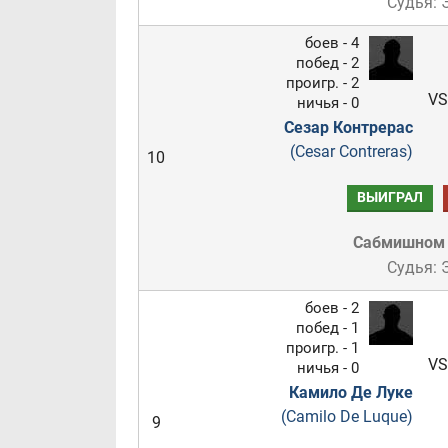
Судья: 
боев - 4
побед - 2
проигр. - 2
VS
ничья - 0
Сезар Контрерас
(Cesar Contreras)
10
ВЫИГРАЛ
Сабмишном
Судья: 
боев - 2
побед - 1
проигр. - 1
VS
ничья - 0
Камило Де Луке
(Camilo De Luque)
9