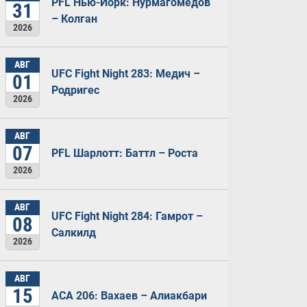
PFL Нью-Йорк: Нурмагомедов
31
– Колган
2026
АВГ
UFC Fight Night 283: Медич –
01
Родригес
2026
АВГ
07
PFL Шарлотт: Баттл – Роста
2026
АВГ
UFC Fight Night 284: Гамрот –
08
Салкилд
2026
АВГ
15
ACA 206: Вахаев – Алиакбари