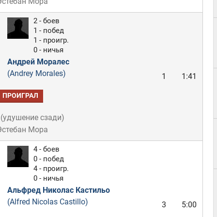
Эстебан Мора
2 - боев
1 - побед
1 - проигр.
0 - ничья
Андрей Моралес
(Andrey Morales)
1
1:41
ПРОИГРАЛ
(
удушение сзади
)
Эстебан Мора
4 - боев
0 - побед
4 - проигр.
0 - ничья
Альфред Николас Кастильо
(Alfred Nicolas Castillo)
3
5:00