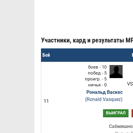
Участники, кард и результаты MP
Бой
боев - 10
побед - 5
проигр. - 5
VS
ничья - 0
Рональд Васкес
(Ronald Vasquez)
11
ВЫИГРАЛ
Сабмишн