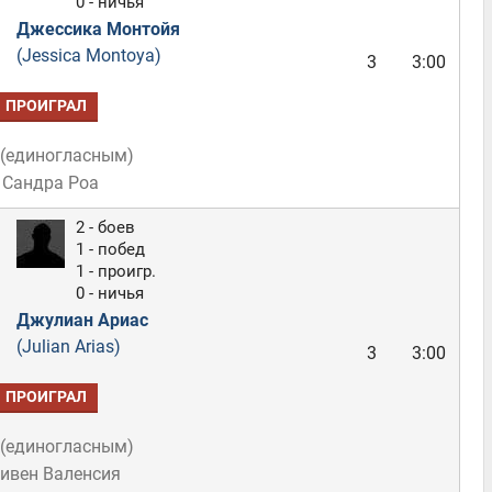
0 - ничья
Джессика Монтойя
(Jessica Montoya)
3
3:00
ПРОИГРАЛ
(
единогласным
)
 Сандра Роа
2 - боев
1 - побед
1 - проигр.
0 - ничья
Джулиан Ариас
(Julian Arias)
3
3:00
ПРОИГРАЛ
(
единогласным
)
тивен Валенсия