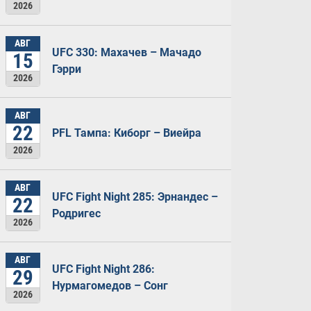
2026
АВГ
UFC 330: Махачев – Мачадо
15
Гэрри
2026
АВГ
22
PFL Тампа: Киборг – Виейра
2026
АВГ
UFC Fight Night 285: Эрнандес –
22
Родригес
2026
АВГ
UFC Fight Night 286:
29
Нурмагомедов – Сонг
2026