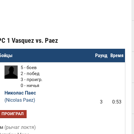
C 1 Vasquez vs. Paez
Бойцы
Раунд
Время
5 - боев
2 - побед
3 - проигр.
0 - ничья
Николас Паес
(Nicolas Paez)
3
0:53
ПРОИГРАЛ
ом
(
рычаг локтя
)