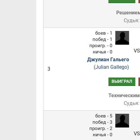
Решение
Судья:
боев - 1
побед - 1
проигр. - 0
VS
ничья - 0
Джулиан Гальего
(Julian Gallego)
3
ВЫИГРАЛ
Техническим
Судья:
боев - 5
побед - 3
проигр. - 2
VS
ничья - 0