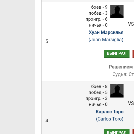
боев - 9
побед - 3
проигр. - 6
VS
ничья - 0
Хуан Марсилья
(Juan Marsiglia)
5
ВЫИГРАЛ
Решением
Судья: С
боев - 8
побед - 5
проигр. - 3
VS
ничья - 0
Карлос Торо
(Carlos Toro)
4
ВЫИГРАЛ