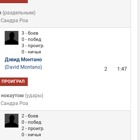
м
(
раздельным
)
 Сандра Роа
3 - боев
0 - побед
3 - проигр.
0 - ничья
Дэвид Монтано
(David Montano)
2
1:47
ПРОИГРАЛ
 нокаутом
(
удары
)
 Сандра Роа
2 - боев
0 - побед
2 - проигр.
0 - ничья