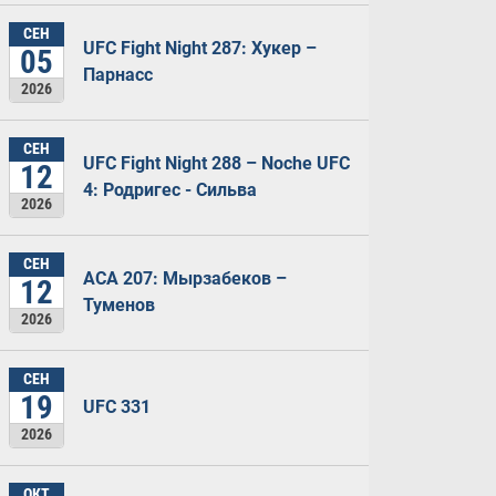
СЕН
UFC Fight Night 287: Хукер –
05
Парнасс
2026
СЕН
UFC Fight Night 288 – Noche UFC
12
4: Родригес - Сильва
2026
СЕН
ACA 207: Мырзабеков –
12
Туменов
2026
СЕН
19
UFC 331
2026
ОКТ