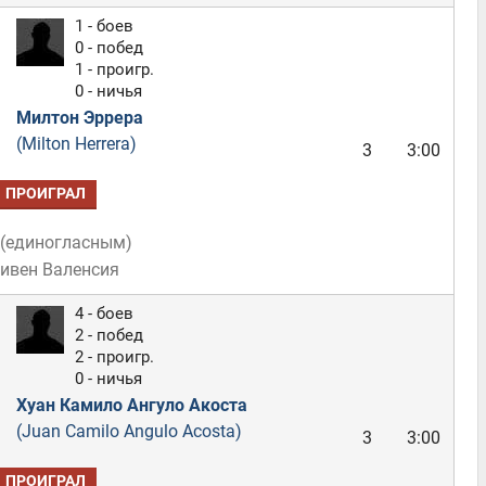
1 - боев
0 - побед
1 - проигр.
0 - ничья
Милтон Эррера
(Milton Herrera)
3
3:00
ПРОИГРАЛ
(
единогласным
)
тивен Валенсия
4 - боев
2 - побед
2 - проигр.
0 - ничья
Хуан Камило Ангуло Акоста
(Juan Camilo Angulo Acosta)
3
3:00
ПРОИГРАЛ