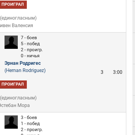
ПРОИГРАЛ
(
единогласным
)
тивен Валенсия
7 - боев
5 - побед
2 - проигр.
0 - ничья
Эрнан Родригес
(Hernan Rodriguez)
3
3:00
ПРОИГРАЛ
(
единогласным
)
Эстебан Мора
3 - боев
1 - побед
2 - проигр.