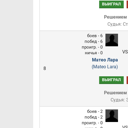
ВЫИГРАЛ
Решением
Судья: С
боев - 6
побед - 6
проигр. - 0
VS
ничья - 0
Матео Лара
(Mateo Lara)
8
ВЫИГРАЛ
Решением
Судья: 
боев - 2
побед - 2
проигр. - 0
VS