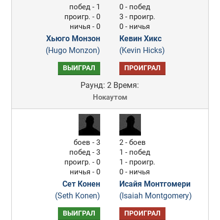
побед - 1
0 - побед
проигр. - 0
3 - проигр.
ничья - 0
0 - ничья
Хьюго Монзон
Кевин Хикс
(Hugo Monzon)
(Kevin Hicks)
ВЫИГРАЛ
ПРОИГРАЛ
Раунд: 2
Время:
Нокаутом
боев - 3
2 - боев
побед - 3
1 - побед
проигр. - 0
1 - проигр.
ничья - 0
0 - ничья
Сет Конен
Исайя Монтгомери
(Seth Konen)
(Isaiah Montgomery)
ВЫИГРАЛ
ПРОИГРАЛ