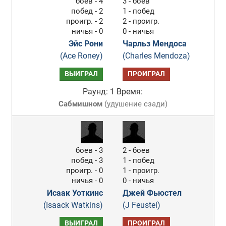
боев - 4
3 - боев
побед - 2
1 - побед
проигр. - 2
2 - проигр.
ничья - 0
0 - ничья
Эйс Рони
Чарльз Мендоса
(Ace Roney)
(Charles Mendoza)
ВЫИГРАЛ
ПРОИГРАЛ
Раунд: 1
Время:
Сабмишном
(
удушение сзади
)
боев - 3
2 - боев
побед - 3
1 - побед
проигр. - 0
1 - проигр.
ничья - 0
0 - ничья
Исаак Уоткинс
Джей Фьюстел
(Isaack Watkins)
(J Feustel)
ВЫИГРАЛ
ПРОИГРАЛ