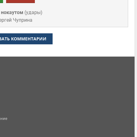
 нокаутом
(
удары
)
ергей Чуприна
ЗАТЬ КОММЕНТАРИИ
ание