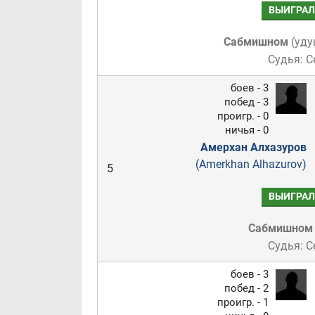
ВЫИГРАЛ
Сабмишном
(
уду
Судья: С
боев - 3
побед - 3
проигр. - 0
ничья - 0
Амерхан Алхазуров
(Amerkhan Alhazurov)
5
ВЫИГРАЛ
Сабмишном
Судья: С
боев - 3
побед - 2
проигр. - 1