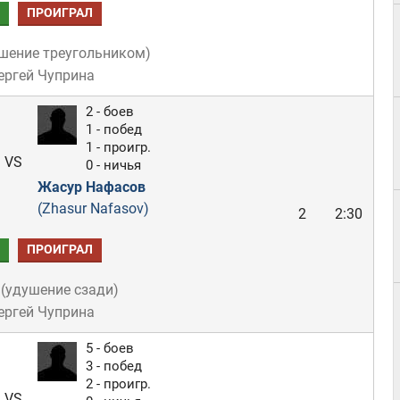
ПРОИГРАЛ
шение треугольником
)
ергей Чуприна
2 - боев
1 - побед
1 - проигр.
VS
0 - ничья
Жасур Нафасов
(Zhasur Nafasov)
2
2:30
ПРОИГРАЛ
(
удушение сзади
)
ергей Чуприна
5 - боев
3 - побед
2 - проигр.
VS