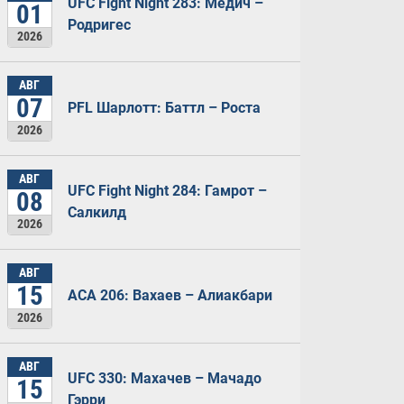
UFC Fight Night 283: Медич –
01
Родригес
2026
АВГ
07
PFL Шарлотт: Баттл – Роста
2026
АВГ
UFC Fight Night 284: Гамрот –
08
Салкилд
2026
АВГ
15
ACA 206: Вахаев – Алиакбари
2026
АВГ
UFC 330: Махачев – Мачадо
15
Гэрри