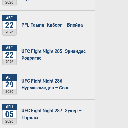
2026
АВГ
22
PFL Тампа: Киборг – Виейра
2026
АВГ
UFC Fight Night 285: Эрнандес –
22
Родригес
2026
АВГ
UFC Fight Night 286:
29
Нурмагомедов – Сонг
2026
СЕН
UFC Fight Night 287: Хукер –
05
Парнасс
2026