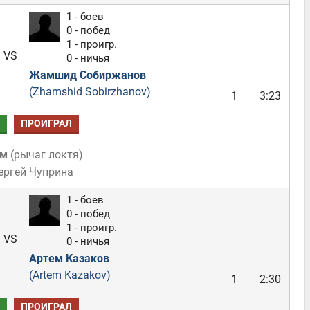
1 - боев
0 - побед
1 - проигр.
VS
0 - ничья
Жамшид Собиржанов
(Zhamshid Sobirzhanov)
1
3:23
ПРОИГРАЛ
ом
(
рычаг локтя
)
ергей Чуприна
1 - боев
0 - побед
1 - проигр.
VS
0 - ничья
Артем Казаков
(Artem Kazakov)
1
2:30
ПРОИГРАЛ