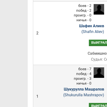
боев - 2
побед - 2
проигр. - 0
ничья - 0
Шафин Алиев
(Shafin Aliev)
2
ВЫИГРАЛ
Сабмишн
Судья: С
боев - 7
побед - 4
проигр. - 3
ничья - 0
Шукурулла Машрапов
(Shukurulla Mashrapov)
1
ВЫИГРАЛ