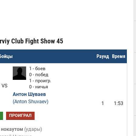
viy Club Fight Show 45
Бойцы
Раунд
Время
1 - боев
0 - побед
1 - проигр.
VS
0 - ничья
Антон Шуваев
(Anton Shuvaev)
1
1:53
ПРОИГРАЛ
 нокаутом
(
удары
)