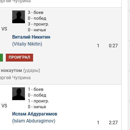
ергей Чуприна
3 - боев
0 - побед
3 - проигр.
VS
0 - ничья
Виталий Никитин
(Vitaliy Nikitin)
1
0:27
ПРОИГРАЛ
 нокаутом
(
удары
)
ергей Чуприна
1 - боев
0 - побед
1 - проигр.
VS
0 - ничья
Ислам Абдурагимов
(Islam Abduragimov)
1
2:27