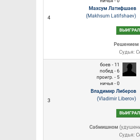
ничья - 0
Махсум Латифшаев
(Makhsum Latifshaev)
4
ВЫИГРАЛ
Решением
Судья: С
боев - 11
побед - 6
проигр. - 5
ничья - 0
Владимир Либеров
(Vladimir Liberov)
3
ВЫИГРАЛ
Сабмишном
(
удушен
Судья: С