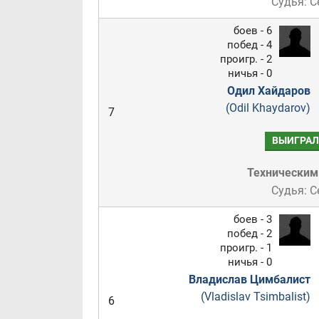
Судья: С
боев - 6
побед - 4
проигр. - 2
ничья - 0
Одил Хайдаров
(Odil Khaydarov)
7
ВЫИГРАЛ
Техническим
Судья: С
боев - 3
побед - 2
проигр. - 1
ничья - 0
Владислав Цимбалист
(Vladislav Tsimbalist)
6