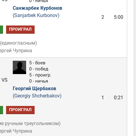
0 - ничья
Санжарбек Курбонов
(Sanjarbek Kurbonov)
2
5:00
ПРОИГРАЛ
(
единогласным
)
ергей Чуприна
5 - боев
0 - побед
5 - проигр.
VS
0 - ничья
Георгий Щербаков
(Georgiy Shcherbakov)
1
0:21
ПРОИГРАЛ
ие ручным треугольником
)
ергей Чуприна