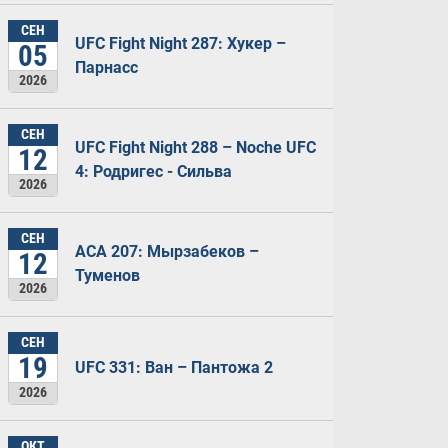
СЕН
UFC Fight Night 287: Хукер –
05
Парнасс
2026
СЕН
UFC Fight Night 288 – Noche UFC
12
4: Родригес - Сильва
2026
СЕН
ACA 207: Мырзабеков –
12
Туменов
2026
СЕН
19
UFC 331: Ван – Пантожа 2
2026
ОКТ