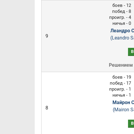
боев - 12
побед - 8
проигр. - 4
ничья - 0
Леандро С
9
(Leandro S
В
Решением
боев - 19
побед - 17
проигр. - 1
ничья - 1
Майрон С
8
(Mairon S
В