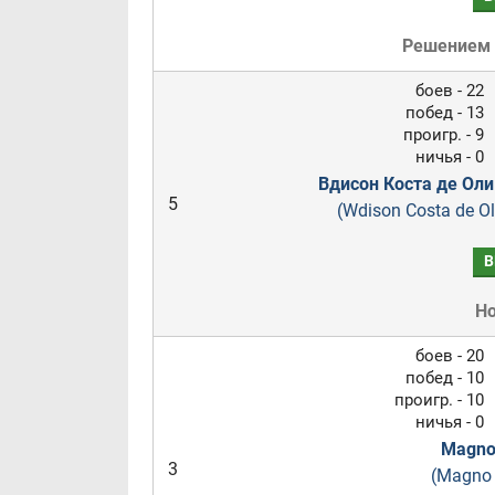
Решением
боев - 22
побед - 13
проигр. - 9
ничья - 0
Вдисон Коста де Ол
5
(Wdison Costa de Ol
В
Н
боев - 20
побед - 10
проигр. - 10
ничья - 0
Magno
3
(Magno 