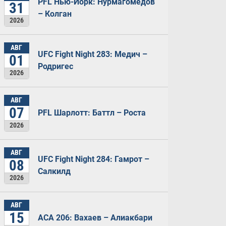
PFL Нью-Йорк: Нурмагомедов
31
– Колган
2026
АВГ
UFC Fight Night 283: Медич –
01
Родригес
2026
АВГ
07
PFL Шарлотт: Баттл – Роста
2026
АВГ
UFC Fight Night 284: Гамрот –
08
Салкилд
2026
АВГ
15
ACA 206: Вахаев – Алиакбари