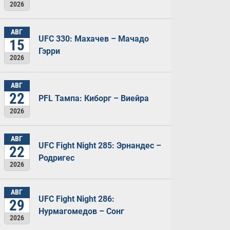
2026
АВГ
UFC 330: Махачев – Мачадо
15
Гэрри
2026
АВГ
22
PFL Тампа: Киборг – Виейра
2026
АВГ
UFC Fight Night 285: Эрнандес –
22
Родригес
2026
АВГ
UFC Fight Night 286:
29
Нурмагомедов – Сонг
2026