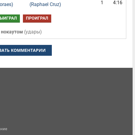
1
4:16
oraes)
(Raphael Cruz)
ЫИГРАЛ
ПРОИГРАЛ
 нокаутом
(
удары
)
ЗАТЬ КОММЕНТАРИИ
ание