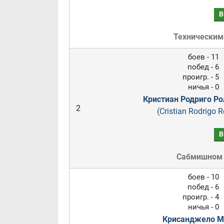
В
Техническим
боев - 11
побед - 6
проигр. - 5
ничья - 0
Кристиан Родриго Р
2
(Cristian Rodrigo 
В
Сабмишном
боев - 10
побед - 6
проигр. - 4
ничья - 0
Крисанджело М