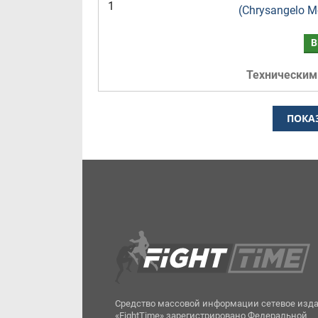
1
(Chrysangelo M
В
Техническим
ПОКА
Средство массовой информации сетевое изд
«FightTime» зарегистрировано Федеральной