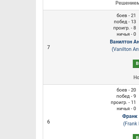
Решение
боев - 21
побед - 13
проигр. - 8
ничья - 0
Ванилтон А
7
(Vanilton An
В
Н
боев - 20
побед - 9
проигр. - 11
ничья - 0
Франк 
6
(Frank 
В