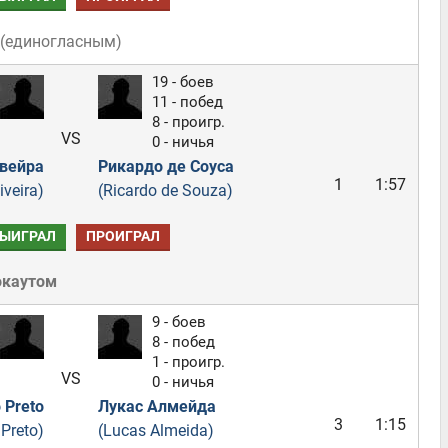
(
единогласным
)
19 - боев
11 - побед
8 - проигр.
VS
0 - ничья
ивейра
Рикардо де Соуса
1
1:57
iveira)
(Ricardo de Souza)
ЫИГРАЛ
ПРОИГРАЛ
окаутом
9 - боев
8 - побед
1 - проигр.
VS
0 - ничья
 Preto
Лукас Алмейда
3
1:15
Preto)
(Lucas Almeida)