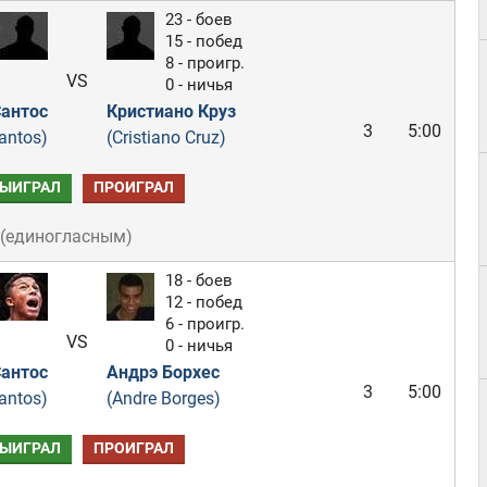
23 - боев
15 - побед
8 - проигр.
VS
0 - ничья
антос
Кристиано Круз
3
5:00
antos)
(Cristiano Cruz)
ЫИГРАЛ
ПРОИГРАЛ
(
единогласным
)
18 - боев
12 - побед
6 - проигр.
VS
0 - ничья
антос
Андрэ Борхес
3
5:00
antos)
(Andre Borges)
ЫИГРАЛ
ПРОИГРАЛ