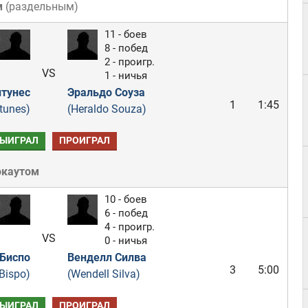
м
(
раздельным
)
11 - боев
8 - побед
2 - проигр.
VS
1 - ничья
нтунес
Эральдо Соуза
1
1:45
tunes)
(Heraldo Souza)
ЫИГРАЛ
ПРОИГРАЛ
окаутом
10 - боев
6 - побед
4 - проигр.
VS
0 - ничья
Биспо
Венделл Силва
3
5:00
Bispo)
(Wendell Silva)
ЫИГРАЛ
ПРОИГРАЛ