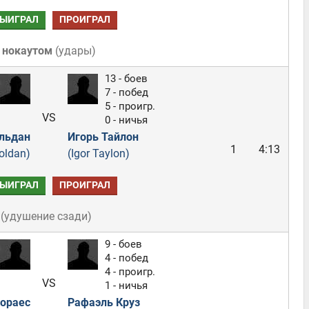
ЫИГРАЛ
ПРОИГРАЛ
 нокаутом
(
удары
)
13 - боев
7 - побед
5 - проигр.
VS
0 - ничья
ольдан
Игорь Тайлон
1
4:13
Roldan)
(Igor Taylon)
ЫИГРАЛ
ПРОИГРАЛ
(
удушение сзади
)
9 - боев
4 - побед
4 - проигр.
VS
1 - ничья
ораес
Рафаэль Круз