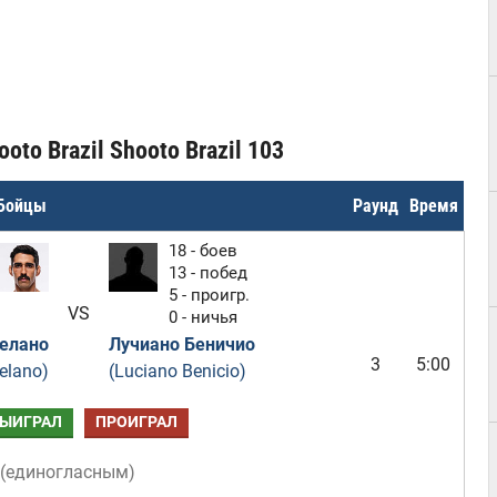
oto Brazil Shooto Brazil 103
Бойцы
Раунд
Время
18 - боев
13 - побед
5 - проигр.
VS
0 - ничья
елано
Лучиано Беничио
3
5:00
elano)
(Luciano Benicio)
ЫИГРАЛ
ПРОИГРАЛ
(
единогласным
)