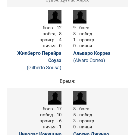
Судья: Дуглас Айрес
боев - 12
9 - боев
побед - 8
8 - побед
проигр. - 4
1 - проигр.
ничья - 0
0 - ничья
Жилберто Перейра
Альваро Корреа
Соуза
(Alvaro Correa)
(Gilberto Sousa)
Время:
боев - 17
8 - боев
побед - 10
5 - побед
проигр. - 6
3 - проигр.
ничья - 1
0 - ничья
Николас Кокуццио
Серхио Джунио