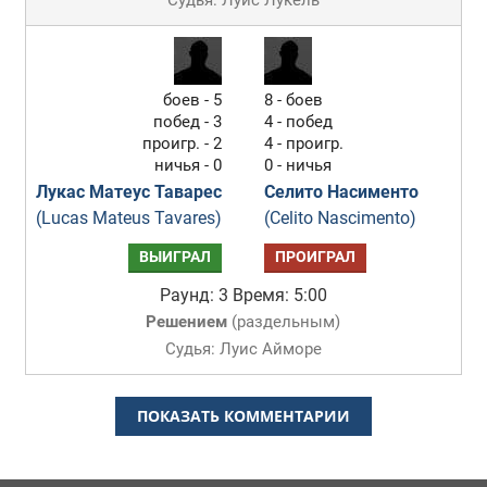
Судья: Луис Лукель
боев - 5
8 - боев
побед - 3
4 - побед
проигр. - 2
4 - проигр.
ничья - 0
0 - ничья
Лукас Матеус Таварес
Селито Насименто
(Lucas Mateus Tavares)
(Celito Nascimento)
ВЫИГРАЛ
ПРОИГРАЛ
Раунд: 3
Время: 5:00
Решением
(
раздельным
)
Судья: Луис Айморе
ПОКАЗАТЬ КОММЕНТАРИИ