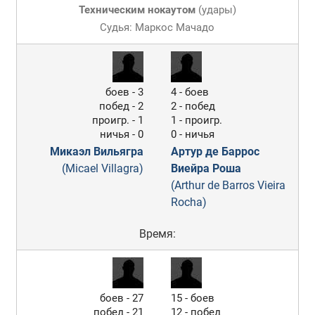
Техническим нокаутом
(
удары
)
Судья: Маркос Мачадо
боев - 3
4 - боев
побед - 2
2 - побед
проигр. - 1
1 - проигр.
ничья - 0
0 - ничья
Микаэл Вильягра
Артур де Баррос
(Micael Villagra)
Виейра Роша
(Arthur de Barros Vieira
Rocha)
Время:
боев - 27
15 - боев
побед - 21
12 - побед