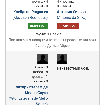
проигр. - 4
4 - проигр.
ничья - 0
0 - ничья
Клейдсон Родригес
Антонио Сильва
(Kleydson Rodrigues)
(Antonio da Silva)
ВЫИГРАЛ
ПРОИГРАЛ
Раунд: 1
Время: 5:00
Техническим нокаутом
(
отказ от продолжения боя
)
Судья: Дуглас Айрес
боев - 9
Неизвестный боец
побед - 8
проигр. - 1
ничья - 0
Витор Эстевам де
Мелло Соуза
(Vitor Estevam de Mello
Souza)