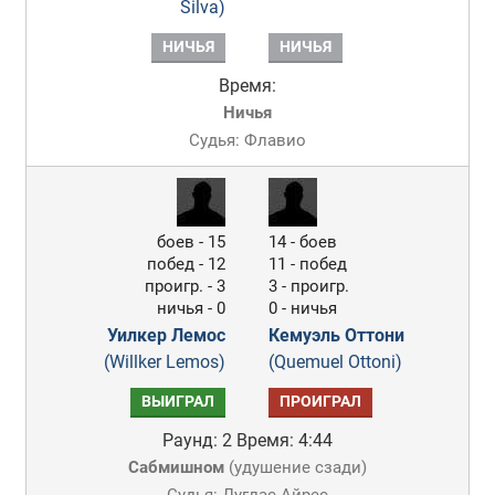
Silva)
НИЧЬЯ
НИЧЬЯ
Время:
Ничья
Судья: Флавио
боев - 15
14 - боев
побед - 12
11 - побед
проигр. - 3
3 - проигр.
ничья - 0
0 - ничья
Уилкер Лемос
Кемуэль Оттони
(Willker Lemos)
(Quemuel Ottoni)
ВЫИГРАЛ
ПРОИГРАЛ
Раунд: 2
Время: 4:44
Сабмишном
(
удушение сзади
)