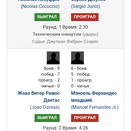
(Nicolas Cocuccio)
(Sergio Junio)
ВЫИГРАЛ
ПРОИГРАЛ
Раунд: 1
Время: 2:30
Техническим нокаутом
(
удары
)
Судья: Джулиан Фабрин Соарес
боев - 9
6 - боев
побед - 7
5 - побед
проигр. - 2
1 - проигр.
ничья - 0
0 - ничья
Жоао Витор Рамос
Мэноель Фернандес
Дантас
младший.
(Joao Dantas)
(Manoel Fernandes Jr.)
ВЫИГРАЛ
ПРОИГРАЛ
Раунд: 2
Время: 4:26