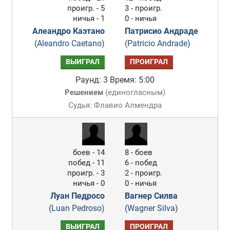
проигр. - 5
3 - проигр.
ничья - 1
0 - ничья
Алеандро Каэтано
Патрисио Андраде
(Aleandro Caetano)
(Patricio Andrade)
ВЫИГРАЛ
ПРОИГРАЛ
Раунд: 3
Время: 5:00
Решением
(
единогласным
)
Судья: Флавио Алмендра
боев - 14
8 - боев
побед - 11
6 - побед
проигр. - 3
2 - проигр.
ничья - 0
0 - ничья
Луан Педросо
Вагнер Силва
(Luan Pedroso)
(Wagner Silva)
ВЫИГРАЛ
ПРОИГРАЛ