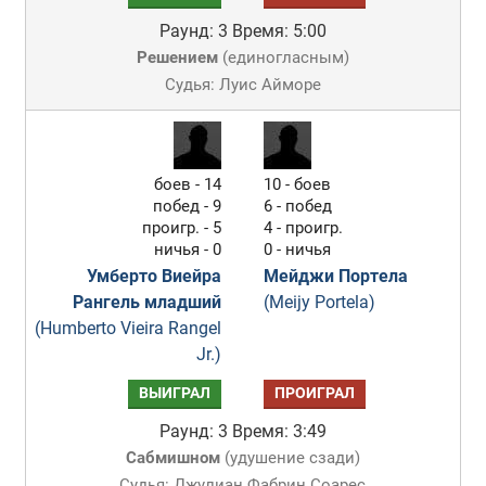
Раунд: 3
Время: 5:00
Решением
(
единогласным
)
Судья: Луис Айморе
боев - 14
10 - боев
побед - 9
6 - побед
проигр. - 5
4 - проигр.
ничья - 0
0 - ничья
Умберто Виейра
Мейджи Портела
Рангель младший
(Meijy Portela)
(Humberto Vieira Rangel
Jr.)
ВЫИГРАЛ
ПРОИГРАЛ
Раунд: 3
Время: 3:49
Сабмишном
(
удушение сзади
)
Судья: Джулиан Фабрин Соарес