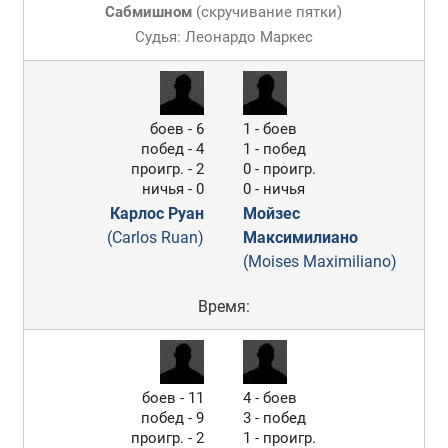
Сабмишном
(
скручивание пятки
)
Судья: Леонардо Маркес
боев - 6
1 - боев
побед - 4
1 - побед
проигр. - 2
0 - проигр.
ничья - 0
0 - ничья
Карлос Руан
Мойзес
(Carlos Ruan)
Максимилиано
(Moises Maximiliano)
Время:
боев - 11
4 - боев
побед - 9
3 - побед
проигр. - 2
1 - проигр.