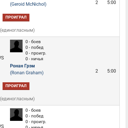
2
5:00
(Geroid McNichol)
ПРОИГРАЛ
(
единогласным
)
0 - боев
0 - побед
0 - проигр.
VS
0 - ничья
Ронан Грэм
2
5:00
(Ronan Graham)
ПРОИГРАЛ
(
единогласным
)
0 - боев
0 - побед
0 - проигр.
VS
0 - ничья