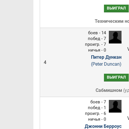
ВЫИГРАЛ
Техническим н
боев - 14
побед - 7
проигр. - 7
ничья - 0
Питер Дункан
4
(Peter Duncan)
ВЫИГРАЛ
Сабмишном
(
у
боев - 7
побед - 1
проигр. - 6
ничья - 0
Джонни Берроус