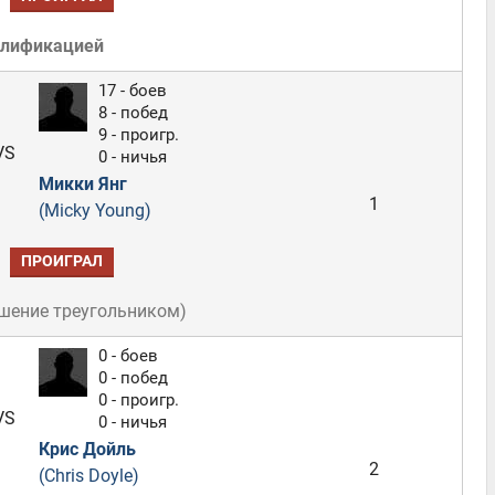
алификацией
17 - боев
8 - побед
9 - проигр.
VS
0 - ничья
Микки Янг
1
(Micky Young)
ПРОИГРАЛ
шение треугольником
)
0 - боев
0 - побед
0 - проигр.
VS
0 - ничья
Крис Дойль
2
(Chris Doyle)