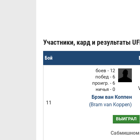
Участники, кард и результаты UFN 
Бой
боев - 12
побед - 6
проигр. - 6
ничья - 0
Брэм ван Коппен
11
(Bram van Koppen)
ВЫИГРАЛ
Сабмишном