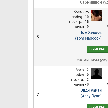
Сабмишном
(
у
боев - 25
побед - 10
проигр. - 15
ничья - 0
Том Хэддок
8
(Tom Haddock)
ВЫИГРАЛ
Сабмишном
(
уду
боев - 2
побед - 0
проигр. - 2
ничья - 0
Энди Райан
7
(Andy Ryan)
ВЫИГРАЛ