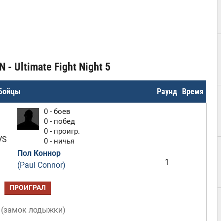
- Ultimate Fight Night 5
Бойцы
Раунд
Время
0 - боев
0 - побед
0 - проигр.
VS
0 - ничья
Пол Коннор
1
(Paul Connor)
ПРОИГРАЛ
(
замок лодыжки
)