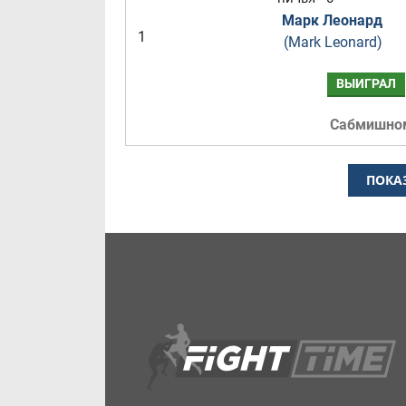
Марк Леонард
1
(Mark Leonard)
ВЫИГРАЛ
Сабмишно
ПОКА