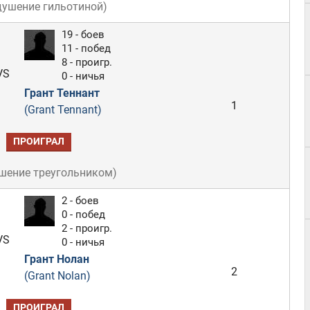
душение гильотиной
)
19 - боев
11 - побед
8 - проигр.
VS
0 - ничья
Грант Теннант
1
(Grant Tennant)
ПРОИГРАЛ
шение треугольником
)
2 - боев
0 - побед
2 - проигр.
VS
0 - ничья
Грант Нолан
2
(Grant Nolan)
ПРОИГРАЛ