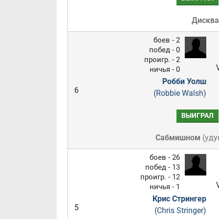
Дискв
боев - 2
побед - 0
проигр. - 2
ничья - 0
Робби Уолш
6
(Robbie Walsh)
ВЫИГРАЛ
Сабмишном
(
уду
боев - 26
побед - 13
проигр. - 12
ничья - 1
Крис Стрингер
5
(Chris Stringer)