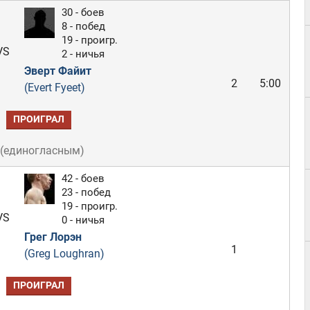
30 - боев
8 - побед
19 - проигр.
VS
2 - ничья
Эверт Файит
2
5:00
(Evert Fyeet)
ПРОИГРАЛ
(
единогласным
)
42 - боев
23 - побед
19 - проигр.
VS
0 - ничья
Грег Лорэн
1
(Greg Loughran)
ПРОИГРАЛ