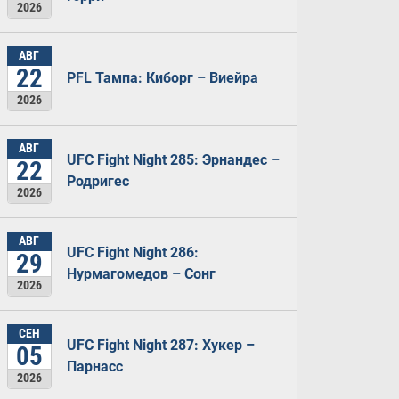
2026
АВГ
22
PFL Тампа: Киборг – Виейра
2026
АВГ
UFC Fight Night 285: Эрнандес –
22
Родригес
2026
АВГ
UFC Fight Night 286:
29
Нурмагомедов – Сонг
2026
СЕН
UFC Fight Night 287: Хукер –
05
Парнасс
2026