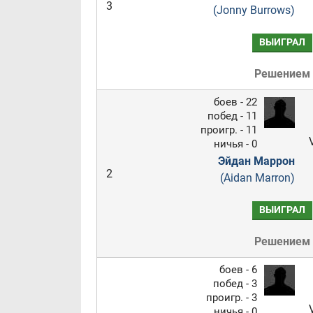
3
(Jonny Burrows)
ВЫИГРАЛ
Решением
боев - 22
побед - 11
проигр. - 11
ничья - 0
Эйдан Маррон
2
(Aidan Marron)
ВЫИГРАЛ
Решением
боев - 6
побед - 3
проигр. - 3
ничья - 0