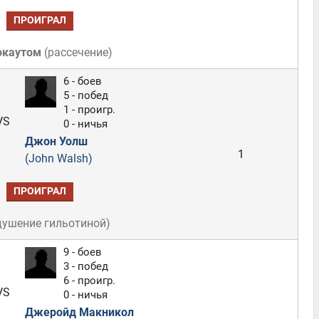
ПРОИГРАЛ
окаутом
(
рассечение
)
6 - боев
5 - побед
1 - проигр.
VS
0 - ничья
Джон Уолш
1
(John Walsh)
ПРОИГРАЛ
душение гильотиной
)
9 - боев
3 - побед
6 - проигр.
VS
0 - ничья
Джеройд Макникол