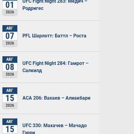
UFC Fight Night 283: Медич –
01
Родригес
2026
АВГ
07
PFL Шарлотт: Баттл – Роста
2026
АВГ
UFC Fight Night 284: Гамрот –
08
Салкилд
2026
АВГ
15
ACA 206: Вахаев – Алиакбари
2026
АВГ
UFC 330: Махачев – Мачадо
15
Гэрри