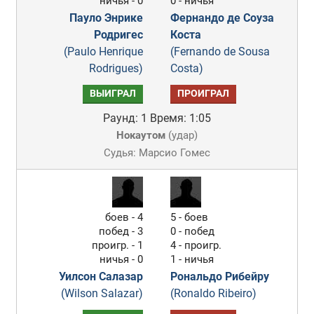
ничья - 0
0 - ничья
Пауло Энрике
Фернандо де Соуза
Родригес
Коста
(Paulo Henrique
(Fernando de Sousa
Rodrigues)
Costa)
ВЫИГРАЛ
ПРОИГРАЛ
Раунд: 1
Время: 1:05
Нокаутом
(
удар
)
Судья: Марсио Гомес
боев - 4
5 - боев
побед - 3
0 - побед
проигр. - 1
4 - проигр.
ничья - 0
1 - ничья
Уилсон Салазар
Рональдо Рибейру
(Wilson Salazar)
(Ronaldo Ribeiro)