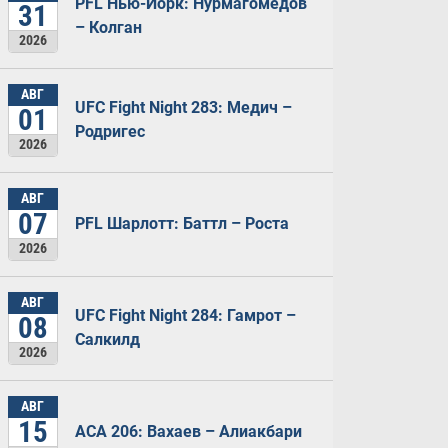
PFL Нью-Йорк: Нурмагомедов
31
– Колган
2026
АВГ
UFC Fight Night 283: Медич –
01
Родригес
2026
АВГ
07
PFL Шарлотт: Баттл – Роста
2026
АВГ
UFC Fight Night 284: Гамрот –
08
Салкилд
2026
АВГ
15
ACA 206: Вахаев – Алиакбари