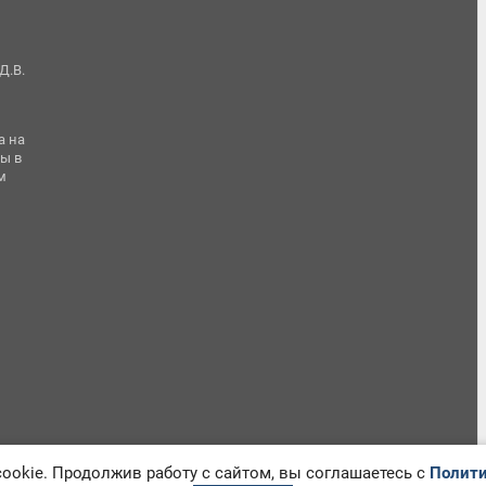
Д.В.
а на
ы в
м
okie. Продолжив работу с сайтом, вы соглашаетесь с
Полити