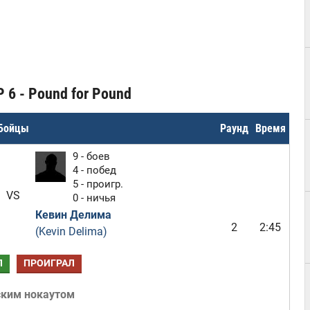
 6 - Pound for Pound
Бойцы
Раунд
Время
9 - боев
4 - побед
5 - проигр.
VS
0 - ничья
Кевин Делима
2
2:45
(Kevin Delima)
Л
ПРОИГРАЛ
ским нокаутом