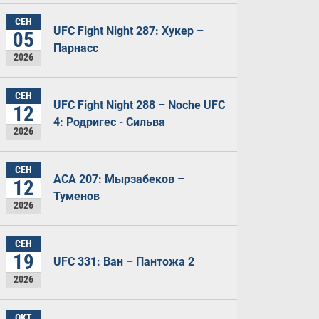
СЕН
UFC Fight Night 287: Хукер –
05
Парнасс
2026
СЕН
UFC Fight Night 288 – Noche UFC
12
4: Родригес - Сильва
2026
СЕН
ACA 207: Мырзабеков –
12
Туменов
2026
СЕН
19
UFC 331: Ван – Пантожа 2
2026
ОКТ