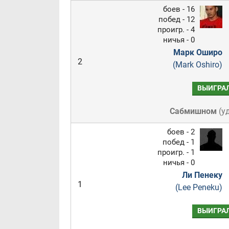
боев - 16
побед - 12
проигр. - 4
ничья - 0
Марк Оширо
2
(Mark Oshiro)
ВЫИГРА
Сабмишном
(
у
боев - 2
побед - 1
проигр. - 1
ничья - 0
Ли Пенеку
1
(Lee Peneku)
ВЫИГРА