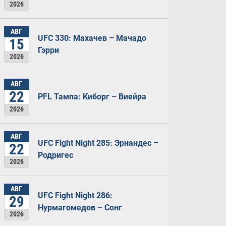
2026
АВГ
UFC 330: Махачев – Мачадо
15
Гэрри
2026
АВГ
22
PFL Тампа: Киборг – Виейра
2026
АВГ
UFC Fight Night 285: Эрнандес –
22
Родригес
2026
АВГ
UFC Fight Night 286:
29
Нурмагомедов – Сонг
2026