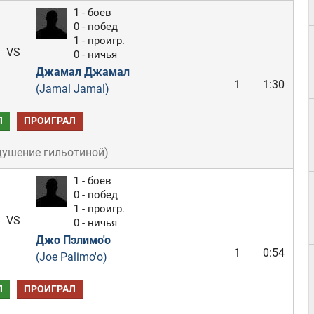
1 - боев
0 - побед
1 - проигр.
VS
0 - ничья
Джамал Джамал
1
1:30
(Jamal Jamal)
Л
ПРОИГРАЛ
душение гильотиной
)
1 - боев
0 - побед
1 - проигр.
VS
0 - ничья
Джо Пэлимо'о
1
0:54
(Joe Palimo'o)
Л
ПРОИГРАЛ