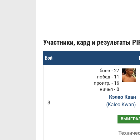
Участники, кард и результаты PIP
Бой
боев - 27
побед - 11
проигр. - 16
ничья - 0
Кэлео Кван
3
(Kaleo Kwan)
ВЫИГРА
Техниче