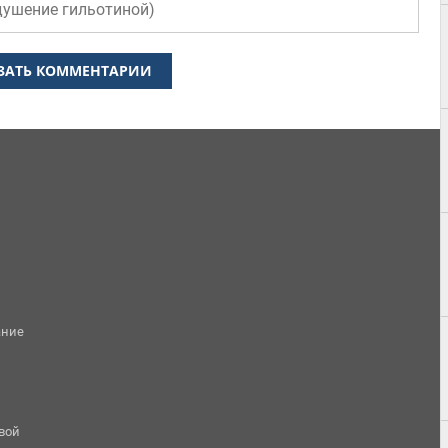
душение гильотиной
)
ЗАТЬ КОММЕНТАРИИ
ание
овой