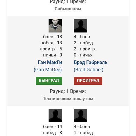
Раунд: 1
Время:
Сабмишном
боев - 18
4 - боев
побед - 13
2 - побед
проигр. - 5
2 - проигр.
ничья - 0
0 - ничья
Ган МакГи
Брэд Габриэль
(Gan McGee)
(Brad Gabriel)
ВЫИГРАЛ
ПРОИГРАЛ
Раунд: 1
Время:
Техническим нокаутом
боев - 14
4 - боев
побед - 8
1 - побед