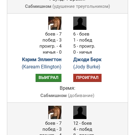
Сабмишном
(
удушение треугольником
)
боев - 7
6 - боев
побед - 3
1 - побед
проигр. - 4
5 - проигр.
ничья - 0
0 - ничья
Кэрим Эллингтон
Джоди Берк
(Kaream Ellington)
(Jody Burke)
ВЫИГРАЛ
ПРОИГРАЛ
Время:
Сабмишном
(
добивание
)
боев - 7
12 - боев
побед - 3
4 - побед