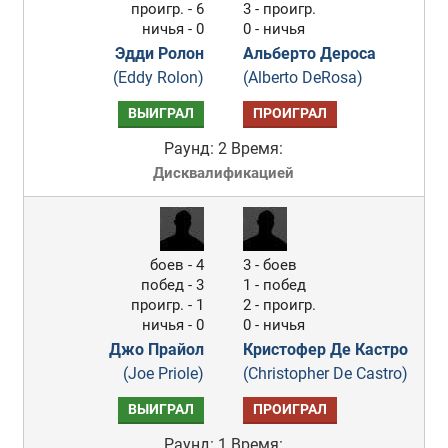
проигр. - 6
3 - проигр.
ничья - 0
0 - ничья
Эдди Ролон
Альберто Дероса
(Eddy Rolon)
(Alberto DeRosa)
ВЫИГРАЛ
ПРОИГРАЛ
Раунд: 2
Время:
Дисквалификацией
боев - 4
3 - боев
побед - 3
1 - побед
проигр. - 1
2 - проигр.
ничья - 0
0 - ничья
Джо Прайол
Кристофер Де Кастро
(Joe Priole)
(Christopher De Castro)
ВЫИГРАЛ
ПРОИГРАЛ
Раунд: 1
Время: