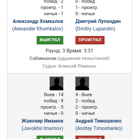
побед - 2
0 - побед
проигр. - 1
1 - проигр.
ничья - 1
0 - ничья
Александр Хомкалов
Дмитрий Лупандин
(Alexander Khomkalov)
(Dmitry Lupandin)
ВЫИГРАЛ
ПРОИГРАЛ
Раунд: 3
Время: 3:31
Сабмишном
(
удушение гильотиной
)
Судья: Алексей Ревенко
боев - 14
4 - боев
побед - 9
2 - побед
проигр. - 5
2 - проигр.
ничья - 0
0 - ничья
Жавохир Имамов
Андрей Тимошенко
(Javokhir Imamov)
(Andrey Timoshenko)