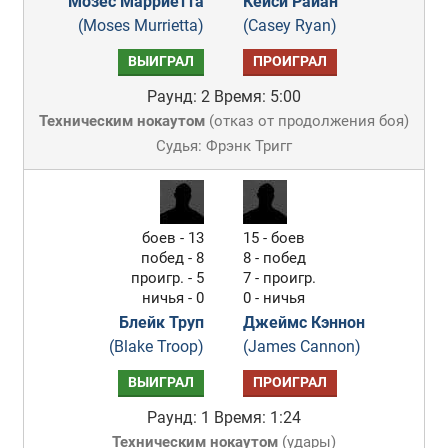
Мозес Марриетта
Кейси Райан
(Moses Murrietta)
(Casey Ryan)
ВЫИГРАЛ
ПРОИГРАЛ
Раунд: 2
Время: 5:00
Техническим нокаутом
(
отказ от продолжения боя
)
Судья: Фрэнк Тригг
боев - 13
15 - боев
побед - 8
8 - побед
проигр. - 5
7 - проигр.
ничья - 0
0 - ничья
Блейк Труп
Джеймс Кэннон
(Blake Troop)
(James Cannon)
ВЫИГРАЛ
ПРОИГРАЛ
Раунд: 1
Время: 1:24
Техническим нокаутом
(
удары
)