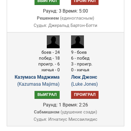
ВЫИГРАЛ
ПРОИГРАЛ
Раунд: 3
Время: 5:00
Решением
(
единогласным
)
Судья: Джеральд Бартон-Бэтти
боев - 24
9 - боев
побед - 18
6 - побед
проигр. - 6
3 - проигр.
ничья - 0
0 - ничья
Казумаса Маджима
Люк Джонс
(Kazumasa Majima)
(Luke Jones)
ВЫИГРАЛ
ПРОИГРАЛ
Раунд: 1
Время: 2:26
Сабмишном
(
удушение сзади
)
Судья: Игнатиус Миссаилидис