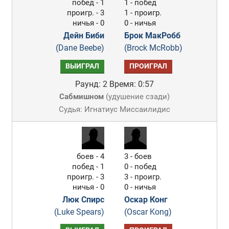
побед - 1
1 - побед
проигр. - 3
1 - проигр.
ничья - 0
0 - ничья
Дейн Биби
Брок МакРобб
(Dane Beebe)
(Brock McRobb)
ВЫИГРАЛ
ПРОИГРАЛ
Раунд: 2
Время: 0:57
Сабмишном
(
удушение сзади
)
Судья: Игнатиус Миссаилидис
боев - 4
3 - боев
побед - 1
0 - побед
проигр. - 3
3 - проигр.
ничья - 0
0 - ничья
Люк Спирс
Оскар Конг
(Luke Spears)
(Oscar Kong)