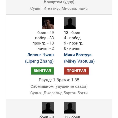
Нокаутом
(
удар
)
Судья: Игнатиус Миссаилидис
боев - 49
13 - боев
побед - 33
4 - побед
проигр. - 13
9 - проигр.
ничья - 2
0 - ничья
Липенг Чжан
Мики Вэотууа
(Lipeng Zhang)
(Mikey Vaotuua)
ВЫИГРАЛ
ПРОИГРАЛ
Раунд: 1
Время: 1:35
Сабмишном
(
удушение сзади
)
Судья: Джеральд Бартон-Бэтти
боев - 8
13 - боев