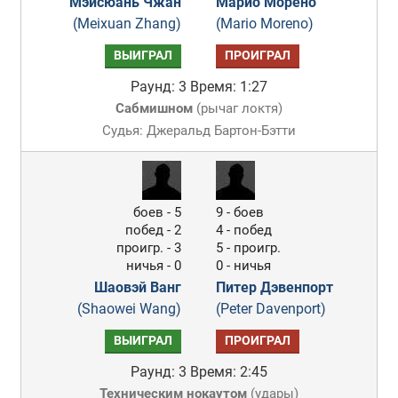
Мэйсюань Чжан
Марио Морено
(Meixuan Zhang)
(Mario Moreno)
ВЫИГРАЛ
ПРОИГРАЛ
Раунд: 3
Время: 1:27
Сабмишном
(
рычаг локтя
)
Судья: Джеральд Бартон-Бэтти
боев - 5
9 - боев
побед - 2
4 - побед
проигр. - 3
5 - проигр.
ничья - 0
0 - ничья
Шаовэй Ванг
Питер Дэвенпорт
(Shaowei Wang)
(Peter Davenport)
ВЫИГРАЛ
ПРОИГРАЛ
Раунд: 3
Время: 2:45
Техническим нокаутом
(
удары
)