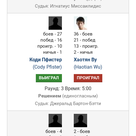
Судья: Игнатиус Миссаилидис
боев - 27
36 - боев
побед - 16
21 - побед
проигр. - 10
13 - проигр.
ничья - 1
2 - ничья
Коди Пфистер
Хаотян Ву
(Cody Pfister)
(Haotian Wu)
ВЫИГРАЛ
ПРОИГРАЛ
Раунд: 3
Время: 5:00
Решением
(
единогласным
)
Судья: Джеральд Бартон-Бэтти
боев - 4
2 - боев