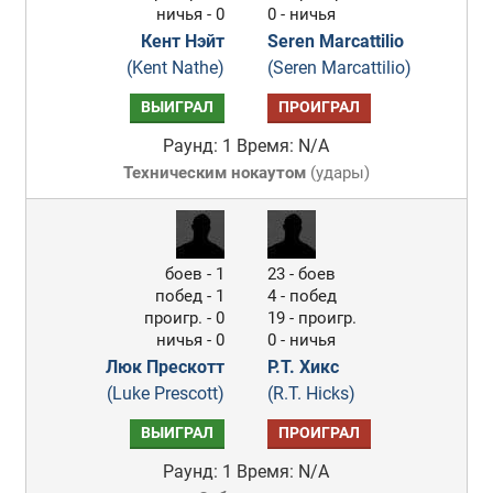
ничья - 0
0 - ничья
Кент Нэйт
Seren Marcattilio
(Kent Nathe)
(Seren Marcattilio)
ВЫИГРАЛ
ПРОИГРАЛ
Раунд: 1
Время: N/A
Техническим нокаутом
(
удары
)
боев - 1
23 - боев
побед - 1
4 - побед
проигр. - 0
19 - проигр.
ничья - 0
0 - ничья
Люк Прескотт
Р.Т. Хикс
(Luke Prescott)
(R.T. Hicks)
ВЫИГРАЛ
ПРОИГРАЛ
Раунд: 1
Время: N/A