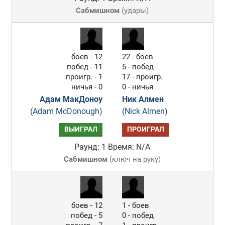
Сабмишном
(
удары
)
боев - 12
22 - боев
побед - 11
5 - побед
проигр. - 1
17 - проигр.
ничья - 0
0 - ничья
Адам МакДоноу
Ник Алмен
(Adam McDonough)
(Nick Almen)
ВЫИГРАЛ
ПРОИГРАЛ
Раунд: 1
Время: N/A
Сабмишном
(
ключ на руку
)
боев - 12
1 - боев
побед - 5
0 - побед