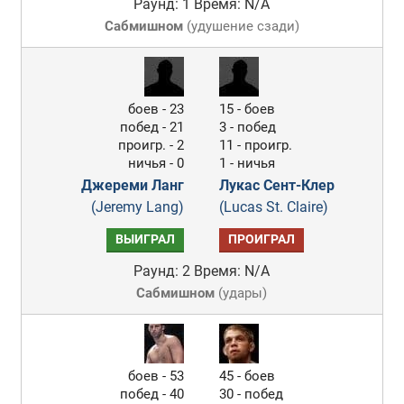
Раунд: 1
Время: N/A
Сабмишном
(
удушение сзади
)
боев - 23
15 - боев
побед - 21
3 - побед
проигр. - 2
11 - проигр.
ничья - 0
1 - ничья
Джереми Ланг
Лукас Сент-Клер
(Jeremy Lang)
(Lucas St. Claire)
ВЫИГРАЛ
ПРОИГРАЛ
Раунд: 2
Время: N/A
Сабмишном
(
удары
)
боев - 53
45 - боев
побед - 40
30 - побед